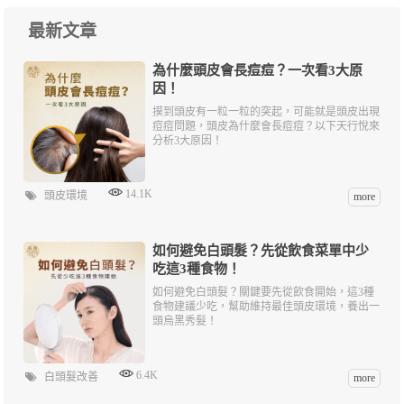
最新文章
為什麼頭皮會長痘痘？一次看3大原
因！
摸到頭皮有一粒一粒的突起，可能就是頭皮出現
痘痘問題，頭皮為什麼會長痘痘？以下天行悅來
分析3大原因！
14.1K
頭皮環境
more
如何避免白頭髮？先從飲食菜單中少
吃這3種食物！
如何避免白頭髮？關鍵要先從飲食開始，這3種
食物建議少吃，幫助維持最佳頭皮環境，養出一
頭烏黑秀髮！
6.4K
白頭髮改善
more