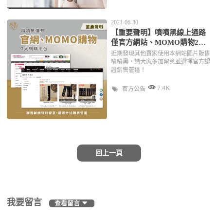
2021-06-30
【重要聲明】噴噴黑線上通路
僅官方網站、MOMO購物2大
平台
近期發現其他賣家使用本網站圖片販售
噴噴黑，請大家多加留意並選擇官方認
證銷售管道！
7.4K
官方公告
回上一頁
我要留言
查看留言