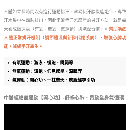
人體如果長時間沒有進行運動排汗，容易使汗腺機能退化，導致
汗水集中在四肢排出。因此常流手汗怎麼辦的最好方法，就是每
天養成做運動（有氧、無氧、氣運動）與泡澡習慣，可
幫助喚醒
人體正常排汗機制（調節體溫與新陳代謝系統）、增強心肺功
能，減緩手汗產生。
有氧運動：游泳、慢跑、跳繩等
無氧運動：短跑、仰臥起坐、深蹲等
氣運動：開心功、一柱擎天、膀胱經導引功
中醫經絡氣運動【開心功】-舒暢心胸、帶動全身氣循環