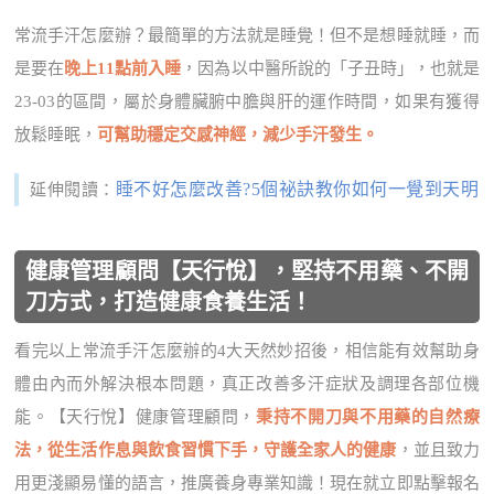
常流手汗怎麼辦？最簡單的方法就是睡覺！但不是想睡就睡，而
是要在
晚上11點前入睡
，因為以中醫所說的「子丑時」，也就是
23-03的區間，屬於身體臟腑中膽與肝的運作時間，如果有獲得
放鬆睡眠，
可幫助穩定交感神經，減少手汗發生。
睡不好怎麼改善?5個祕訣教你如何一覺到天明
延伸閱讀：
健康管理顧問【天行悅】，堅持不用藥、不開
刀方式，打造健康食養生活！
看完以上常流手汗怎麼辦的4大天然妙招後，相信能有效幫助身
體由內而外解決根本問題，真正改善多汗症狀及調理各部位機
能。【天行悅】健康管理顧問，
秉持不開刀與不用藥的自然療
法，從生活作息與飲食習慣下手，守護全家人的健康
，並且致力
用更淺顯易懂的語言，推廣養身專業知識！現在就立即點擊報名