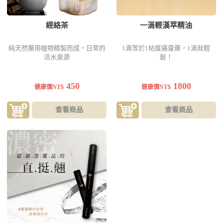
經絡茶
一滴輕漢萃精油
純天然藥用植物精製而成，日常的
1滴等於1帖痠痛膏藥，1滴就輕
活水泉源
鬆！
450
1800
健康價NT$
健康價NT$
查看商品
查看商品