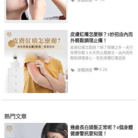
身體調理
皮膚紅癢怎麼辦？3妙招由內而
外輕鬆調理止癢！
皮膚紅癢怎麼辦？除了擦藥之外，天行
悅帶你看３大天然止癢療法，由內而外
輕鬆調理身心，告別身體紅癢症狀
6.2K
身體調理
熱門文章
幾歲長白頭髮正常呢？4個身體
健康警訊要知道！