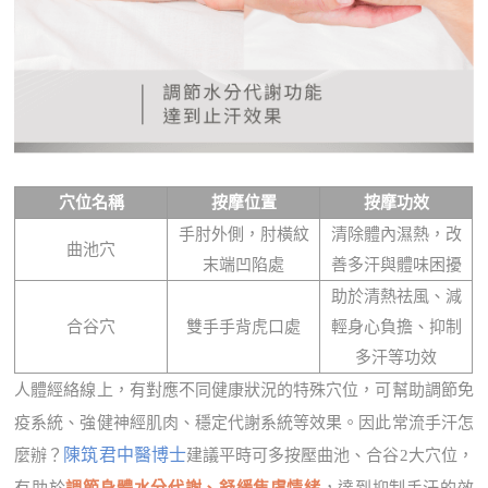
穴位名稱
按摩位置
按摩功效
手肘外側，肘橫紋
清除體內濕熱，改
曲池穴
末端凹陷處
善多汗與體味困擾
助於清熱祛風、減
合谷穴
雙手手背虎口處
輕身心負擔、抑制
多汗等功效
人體經絡線上，有對應不同健康狀況的特殊穴位，可幫助調節免
疫系統、強健神經肌肉、穩定代謝系統等效果。因此常流手汗怎
陳筑君中醫博士
麼辦？
建議平時可多按壓曲池、合谷2大穴位，