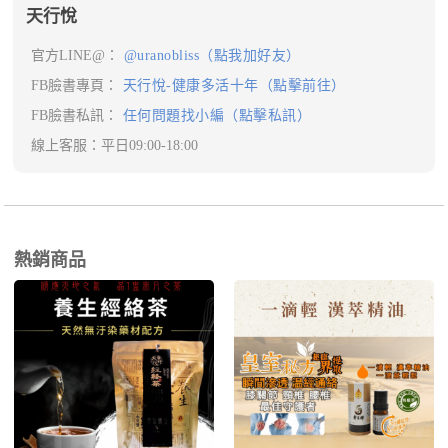
天行悅
官方LINE@：
@uranobliss（點我加好友）
FB臉書專頁：
天行悅-健康多活十年（點擊前往）
FB臉書私訊：
任何問題找小編（點擊私訊）
線上客服：平日09:00-18:00
熱銷商品