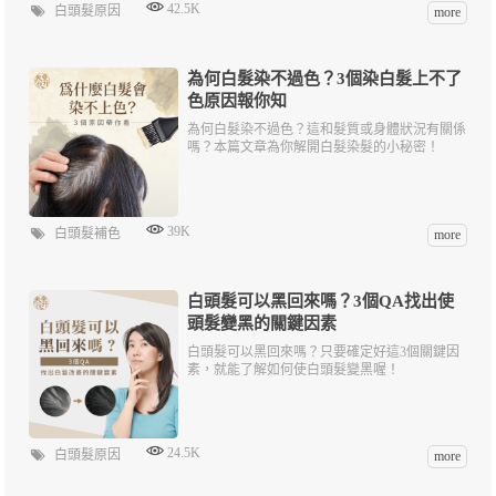
42.5K
白頭髮原因
more
為何白髮染不過色？3個染白髮上不了
色原因報你知
為何白髮染不過色？這和髮質或身體狀況有關係
嗎？本篇文章為你解開白髮染髮的小秘密！
39K
白頭髮補色
more
白頭髮可以黑回來嗎？3個QA找出使
頭髮變黑的關鍵因素
白頭髮可以黑回來嗎？只要確定好這3個關鍵因
素，就能了解如何使白頭髮變黑喔！
24.5K
白頭髮原因
more