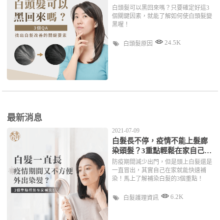
白頭髮可以黑回來嗎？只要確定好這3
個關鍵因素，就能了解如何使白頭髮變
黑喔！
24.5K
白頭髮原因
最新消息
2021-07-09
白髮長不停，疫情不能上髮廊
染頭髮？3重點輕鬆在家自己補
染！
防疫期間減少出門，但是頭上白髮還是
一直冒出，其實自己在家就能快速補
染！馬上了解補染白髮的3個重點！
6.2K
白髮護理資訊