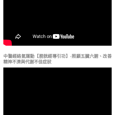
中醫經絡氣運動【膀胱經導引功】-照顧五臟六腑、改善
精神不濟與代謝不佳症狀