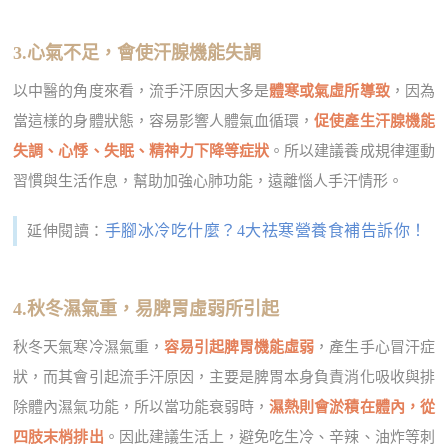
3.心氣不足，會使汗腺機能失調
以中醫的角度來看，流手汗原因大多是
體寒或氣虛所導致
，因為
當這樣的身體狀態，容易影響人體氣血循環，
促使產生汗腺機能
失調、心悸、失眠、精神力下降等症狀
。所以建議養成規律運動
習慣與生活作息，幫助加強心肺功能，遠離惱人手汗情形。
手腳冰冷吃什麼？4大祛寒營養食補告訴你！
延伸閱讀：
4.秋冬濕氣重，易脾胃虛弱所引起
秋冬天氣寒冷濕氣重，
容易引起脾胃機能虛弱
，產生手心冒汗症
狀，而其會引起流手汗原因，主要是脾胃本身負責消化吸收與排
除體內濕氣功能，所以當功能衰弱時，
濕熱則會淤積在體內，從
四肢末梢排出
。因此建議生活上，避免吃生冷、辛辣、油炸等刺