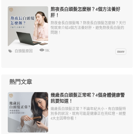
熬夜長白頭髮怎麼辦？4個方法養好
肝！
熬夜會長白頭髮嗎？熬夜長白頭髮怎麼辦？天行
悅就來介紹4個方法養好肝，避免熬夜長白髮的
問題！
9K
白頭髮原因
more
熱門文章
幾歲長白頭髮正常呢？4個身體健康警
訊要知道！
幾歲長白頭髮正常？不論年紀大小，有白頭髮特
別多的狀況，就有可能是健康正在亮紅燈，統整
4大主因帶你看！