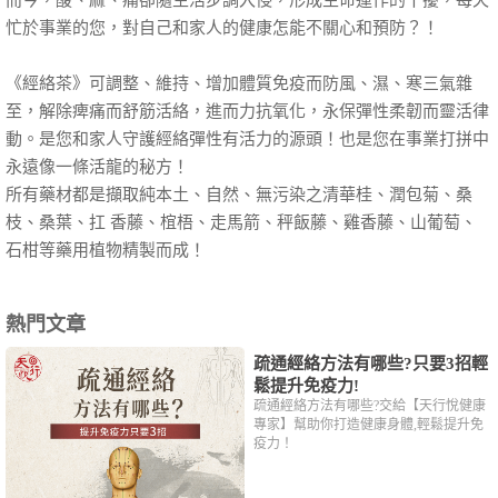
而今，酸、麻、痛卻隨生活步調入侵，形成生命運作的干擾，每天
忙於事業的您，對自己和家人的健康怎能不關心和預防？！
《經絡茶》可調整、維持、增加體質免疫而防風、濕、寒三氣雜
至，解除痺痛而舒筋活絡，進而力抗氧化，永保彈性柔韌而靈活律
動。是您和家人守護經絡彈性有活力的源頭！也是您在事業打拼中
永遠像一條活龍的秘方！
所有藥材都是擷取純本土、自然、無污染之清華桂、潤包菊、桑
枝、桑葉、扛 香藤、椬梧、走馬箭、秤飯藤、雞香藤、山葡萄、
石柑等藥用植物精製而成！
熱門文章
疏通經絡方法有哪些?只要3招輕
鬆提升免疫力!
疏通經絡方法有哪些?交給【天行悅健康
專家】幫助你打造健康身體,輕鬆提升免
疫力！