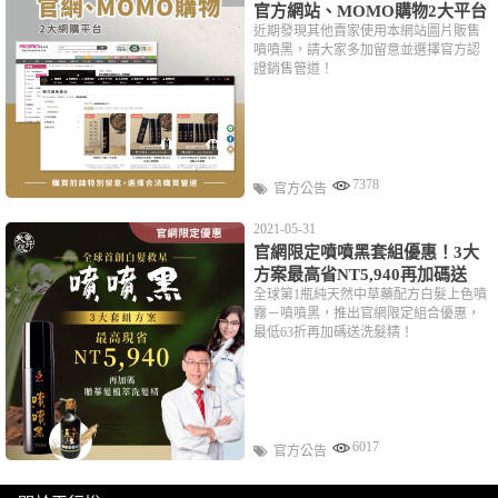
官方網站、MOMO購物2大平台
近期發現其他賣家使用本網站圖片販售
噴噴黑，請大家多加留意並選擇官方認
證銷售管道！
7378
官方公告
2021-05-31
官網限定噴噴黑套組優惠！3大
方案最高省NT5,940再加碼送
全球第1瓶純天然中草藥配方白髮上色噴
霧－噴噴黑，推出官網限定組合優惠，
最低63折再加碼送洗髮精！
6017
官方公告