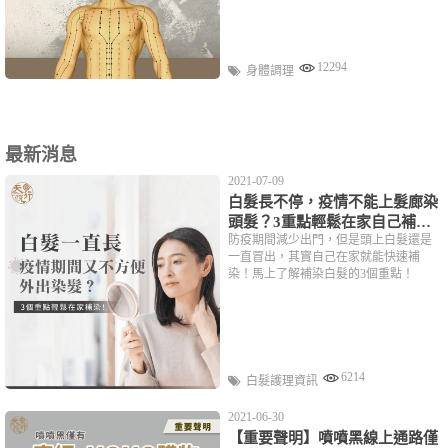
12294
身體調理
最新消息
2021-07-09
白髮長不停，疫情不能上髮廊染
頭髮？3重點輕鬆在家自己補
防疫期間減少出門，但是頭上白髮還是
染！
一直冒出，其實自己在家就能快速補
染！馬上了解補染白髮的3個重點！
6214
白髮護理資訊
2021-06-30
【重要聲明】噴噴黑線上通路僅