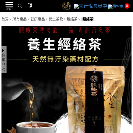
0
首頁
>
所有產品
>
健康產品
>
養生茶飲
>
經絡茶
>
經絡茶
分
享
23