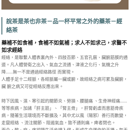
說茶是茶也非茶－品一杯平常之外的藥茶－經
絡茶
藥補不如食補，食補不如氣補；求人不如求己，求醫不
如求經絡
經絡，是聯繫人體表裏內外、四肢百節、五官孔竅、臟腑筋膜的通
道。凡人體營衛之出入、氣血之流通、津液之化行、氣機之升
降......無一不是通過經絡路徑 而實現。
人體手足十二經脈，各經脈屬一臟或腑，故經絡之病可累及臟腑，
臟 腑之病又可從經絡反應出來。
時下因風、濕、寒引起的關節炎、勞損、腰腿痛 、生骨神經痛......
等等疾病，加諸「肝主筋」、「腎主骨」，肝腎虧虛而患筋骨疾
病，隨著生活環境而不斷擴及，其中尤以風（陽邪）善行而數變，
走竄經絡 、流注關節、阻遏氣血，致不通則痛，痺者閉也。