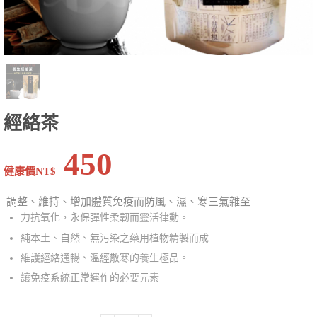
經絡茶
450
健康價NT$
調整、維持、增加體質免疫而防風、濕、寒三氣雜至
力抗氧化，永保彈性柔韌而靈活律動。
純本土、自然、無污染之藥用植物精製而成
維護經絡通暢、溫經散寒的養生極品。
讓免疫系統正常運作的必要元素