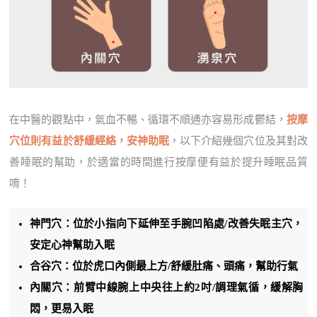
在中醫的觀點中，氣血不暢、循環不順通亦容易形成鬱結，
按摩
穴位則有益於舒緩經絡，安神助眠
，以下介紹幾個穴位及其對改
善睡眠的幫助，於適當的時間進行按摩便有益於提升睡眠品質
唷！
神門穴：位於小指向下延伸至手腕凹陷處/改善失眠主穴，
安定心神幫助入眠
合谷穴：位於虎口內側最上方/舒緩肚痛、頭痛，幫助行氣
內關穴：前臂中線腕上中央往上約2吋/調理氣循，緩解胸
悶，更易入眠