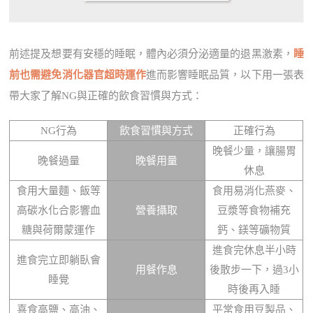
前述提及想要有安穩的睡眠，體內必須分泌適量的退黑激素，
睡
前也需避免消化器官超時運作
進而影響睡眠品質，以下用一張表
帶大家了解NG與正確的飲食習慣與方式：
NG行為
飲食習慣與方式
正確行為
晚餐少量，讓腸胃
晚餐過量
晚餐用量
休息
食用大量麵、飯等
食用易消化燕麥、
高碳水化合影響血
營養攝取
豆漿等食物補充
糖與荷爾蒙運作
鈣、鎂等礦物質
進食完休息半小時
進食完立即躺臥會
用餐作息
後散步一下，過3小
睡覺
時後再入睡
喜食高鹽、高油、
平常食用豆製品、