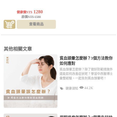
1280
健康價NT$
原價NT$ 1580
查看商品
其他相關文章
貧血頭暈怎麼辦？3個方法教你
如何應對
貧血頭暈怎麼辦？除了做好防範措施外
還能如何改善症狀呢？學習中西醫博士
彙整經驗，一起告別貧血頭暈吧！
44.2K
健康須知