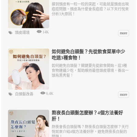
摸到頭皮有一粒一粒的突起，可能就是頭皮出現
痘痘問題，頭皮為什麼會長痘痘？以下天行悅來
分析3大原因！
14K
頭皮環境
more
如何避免白頭髮？先從飲食菜單中少
吃這3種食物！
如何避免白頭髮？關鍵要先從飲食開始，這3種
食物建議少吃，幫助維持最佳頭皮環境，養出一
頭烏黑秀髮！
6.4K
白頭髮改善
more
熬夜長白頭髮怎麼辦？4個方法養好
肝！
熬夜會長白頭髮嗎？熬夜長白頭髮怎麼辦？天行
悅就來介紹4個方法養好肝，避免熬夜長白髮的
問題！