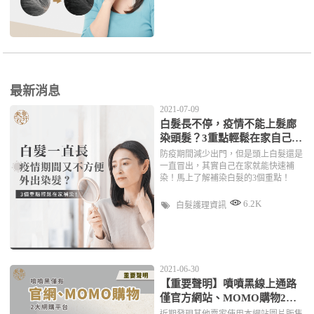
最新消息
2021-07-09
白髮長不停，疫情不能上髮廊
染頭髮？3重點輕鬆在家自己補
染！
防疫期間減少出門，但是頭上白髮還是
一直冒出，其實自己在家就能快速補
染！馬上了解補染白髮的3個重點！
6.2K
白髮護理資訊
2021-06-30
【重要聲明】噴噴黑線上通路
僅官方網站、MOMO購物2大
平台
近期發現其他賣家使用本網站圖片販售