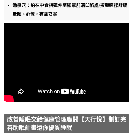
湧泉穴：約在中食指延伸至腳掌前端凹陷處/按壓輕揉舒緩
暈眩、心悸，有益安眠
改善睡眠交給健康管理顧問【天行悅】制訂完
善助眠計畫還你優質睡眠