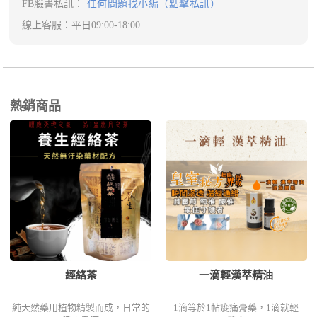
FB臉書私訊：
任何問題找小編（點擊私訊）
線上客服：平日09:00-18:00
熱銷商品
經絡茶
一滴輕漢萃精油
純天然藥用植物精製而成，日常的
1滴等於1帖痠痛膏藥，1滴就輕