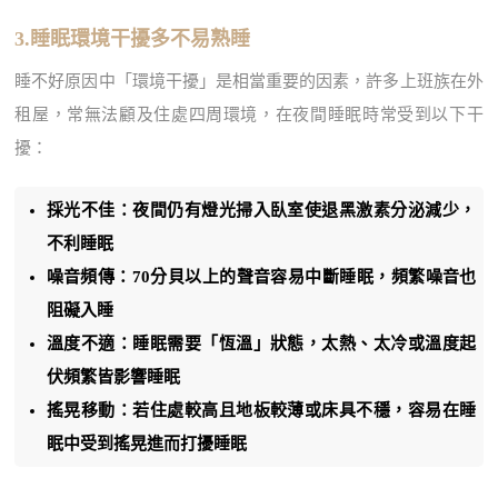
3.睡眠環境干擾多不易熟睡
睡不好原因中「環境干擾」是相當重要的因素，許多上班族在外
租屋，常無法顧及住處四周環境，在夜間睡眠時常受到以下干
擾：
採光不佳：夜間仍有燈光掃入臥室使退黑激素分泌減少，
不利睡眠
噪音頻傳：70分貝以上的聲音容易中斷睡眠，頻繁噪音也
阻礙入睡
溫度不適：睡眠需要「恆溫」狀態，太熱、太冷或溫度起
伏頻繁皆影響睡眠
搖晃移動：若住處較高且地板較薄或床具不穩，容易在睡
眠中受到搖晃進而打擾睡眠