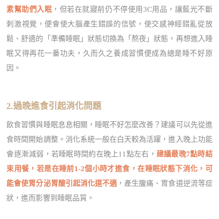
素幫助們入眠
，但若在就寢前仍不停使用3C用品，讓藍光不斷
刺激視覺，便會使大腦產生錯誤的信號，使交感神經錯亂從放
鬆、舒適的「準備睡眠」狀態切換為「熬夜」狀態，再想進入睡
眠又得再花一番功夫，久而久之養成習慣便成為總是睡不好原
因。
2.過晚進食引起消化問題
飲食習慣與睡眠息息相關，睡眠不好怎麼改善？建議可以先從進
食時間開始調整。消化系統一般在白天較為活躍，進入晚上功能
會逐漸減弱，若睡眠時間約在晚上11點左右，
建議最晚7點時結
束用餐，若是在睡前1-2個小時才進食，在睡眠狀態下消化，可
能會使胃分泌胃酸引起消化道不適
，產生腹痛、胃食道逆流等症
狀，進而影響到睡眠品質。