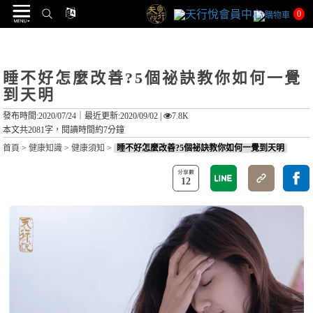
0
睡不好怎麼改善?5個祕訣教你如何一覺
到天明
發布時間:2020/07/24｜
最近更新:2020/09/02
|
7.8K
本文共2081字，閱讀時間約7分鐘
首頁
>
健康知識
>
健康須知
>
睡不好怎麼改善?5個祕訣教你如何一覺到天明
12