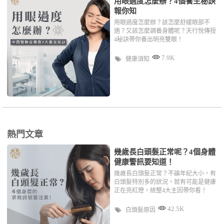
用眼過度怎麼辦？4個養生秘訣
報你知
用眼過度怎麼辦？該怎麼舒緩眼部不
適？又該怎麼調養身體呢？天行悅傳授
4秘訣帶你養出明亮雙眼！
7.9K
健康須知
熱門文章
幾歲長白頭髮正常呢？4個身體
健康警訊要知道！
幾歲長白頭髮正常？不論年紀大小，有
白頭髮特別多的狀況，就有可能是健康
正在亮紅燈，統整4大主因帶你看！
42.5K
白頭髮原因