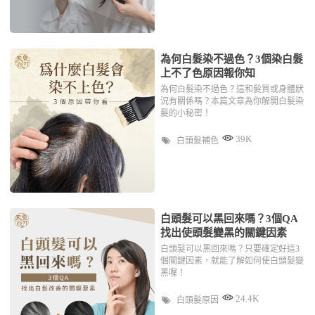
為何白髮染不過色？3個染白髮
上不了色原因報你知
為何白髮染不過色？這和髮質或身體狀
況有關係嗎？本篇文章為你解開白髮染
髮的小秘密！
39K
白頭髮補色
白頭髮可以黑回來嗎？3個QA
找出使頭髮變黑的關鍵因素
白頭髮可以黑回來嗎？只要確定好這3
個關鍵因素，就能了解如何使白頭髮變
黑喔！
24.4K
白頭髮原因