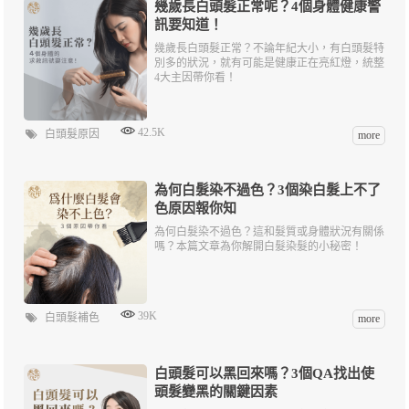
幾歲長白頭髮正常呢？4個身體健康警
訊要知道！
幾歲長白頭髮正常？不論年紀大小，有白頭髮特
別多的狀況，就有可能是健康正在亮紅燈，統整
4大主因帶你看！
42.5K
白頭髮原因
more
為何白髮染不過色？3個染白髮上不了
色原因報你知
為何白髮染不過色？這和髮質或身體狀況有關係
嗎？本篇文章為你解開白髮染髮的小秘密！
39K
白頭髮補色
more
白頭髮可以黑回來嗎？3個QA找出使
頭髮變黑的關鍵因素