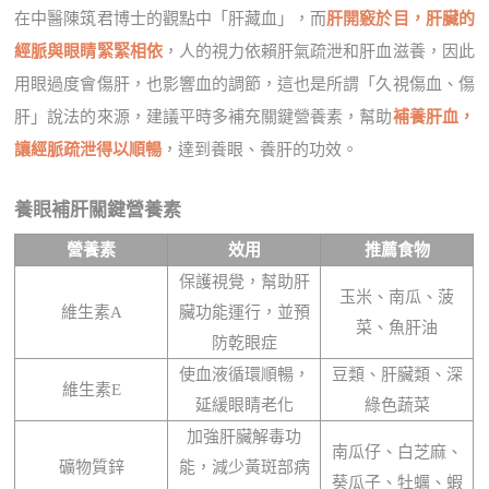
在中醫陳筑君博士的觀點中「肝藏血」，而
肝開竅於目，肝臟的
經脈與眼睛緊緊相依
，人的視力依賴肝氣疏泄和肝血滋養，因此
用眼過度會傷肝，也影響血的調節，這也是所謂「久視傷血、傷
肝」說法的來源，建議平時多補充關鍵營養素，幫助
補養肝血，
讓經脈疏泄得以順暢
，達到養眼、養肝的功效。
養眼補肝關鍵營養素
營養素
效用
推薦食物
保護視覺，幫助肝
玉米、南瓜、菠
維生素A
臟功能運行，並預
菜、魚肝油
防乾眼症
使血液循環順暢，
豆類、肝臟類、深
維生素E
延緩眼睛老化
綠色蔬菜
加強肝臟解毒功
南瓜仔、白芝麻、
礦物質鋅
能，減少黃斑部病
葵瓜子、牡蠣、蝦