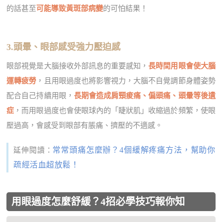
的話甚至
可能導致黃斑部病變
的可怕結果！
3.頭暈、眼部感受強力壓迫感
眼部視覺是大腦接收外部訊息的重要感知，
長時間用眼會使大腦
運轉疲勞
，且用眼過度也將影響視力，大腦不自覺調節身體姿勢
配合自己持續用眼，
長期會造成肩頸痠痛、偏頭痛、頭暈等後遺
症
，而用眼過度也會使眼球內的「睫狀肌」收縮過於頻繁，使眼
壓過高，會感受到眼部有脹痛、擠壓的不適感。
常常頭痛怎麼辦？4個緩解疼痛方法，幫助你
延伸閱讀：
疏經活血超放鬆！
用眼過度怎麼舒緩？4招必學技巧報你知