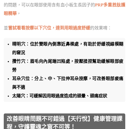
的問題，可以在眼部使用含有血小板生長因子的
PRP多重胜肽護
眼精華
，
並
嘗試看看按摩以下穴位，達到用眼過度舒緩
的效果唷：
晴明穴：位於雙眼內側靠近鼻樑處，有助於舒緩視線模糊
的窘況
攢竹穴：眉毛向內尾端凹陷處，按壓揉捏幫助緩解眼部疲
勞
耳朵穴位：分上、中、下拉伸耳朵按摩，可改善眼部痠痛
與不適
太陽穴：可緩解因用眼過度造成的頭暈、頭痛症狀
改善眼睛問題不可錯過【天行悅】健康管理課
程，守護靈魂之窗不可等！