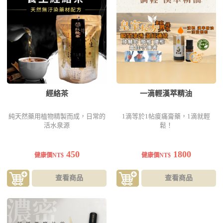
經絡茶
一滴輕漢萃精油
純天然藥用植物精製而成，日常的
1滴等於1帖痠痛膏藥，1滴就輕
活水泉源
鬆！
450
1800
健康價NT$
健康價NT$
查看商品
查看商品