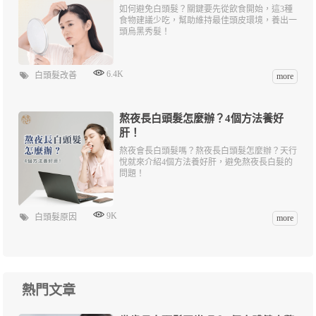
如何避免白頭髮？關鍵要先從飲食開始，這3種
食物建議少吃，幫助維持最佳頭皮環境，養出一
頭烏黑秀髮！
6.4K
白頭髮改善
more
熬夜長白頭髮怎麼辦？4個方法養好
肝！
熬夜會長白頭髮嗎？熬夜長白頭髮怎麼辦？天行
悅就來介紹4個方法養好肝，避免熬夜長白髮的
問題！
9K
白頭髮原因
more
熱門文章