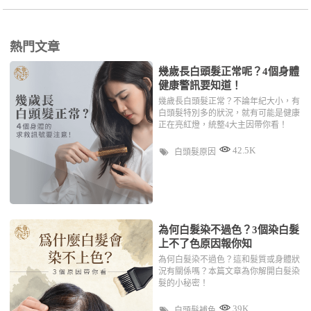
熱門文章
幾歲長白頭髮正常呢？4個身體
健康警訊要知道！
幾歲長白頭髮正常？不論年紀大小，有
白頭髮特別多的狀況，就有可能是健康
正在亮紅燈，統整4大主因帶你看！
42.5K
白頭髮原因
為何白髮染不過色？3個染白髮
上不了色原因報你知
為何白髮染不過色？這和髮質或身體狀
況有關係嗎？本篇文章為你解開白髮染
髮的小秘密！
39K
白頭髮補色