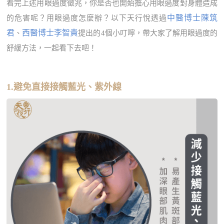
看完上述用眼過度徵兆，你是否也開始擔心用眼過度對身體造成
中醫博士陳筑
的危害呢？用眼過度怎麼辦？以下天行悅透過
君
西醫博士李智貴
、
提出的4個小叮嚀，帶大家了解用眼過度的
舒緩方法，一起看下去吧！
1.避免直接接觸藍光、紫外線