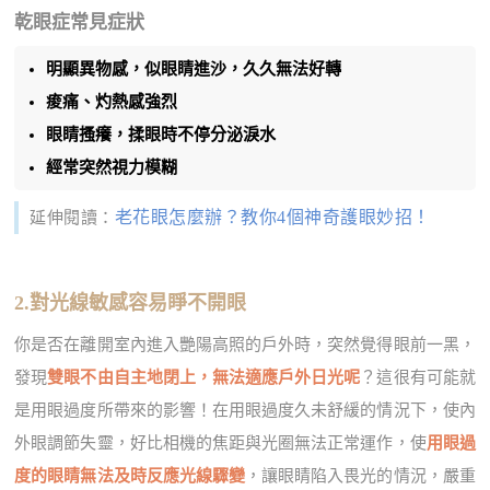
乾眼症常見症狀
明顯異物感，似眼睛進沙，久久無法好轉
痠痛、灼熱感強烈
眼睛搔癢，揉眼時不停分泌淚水
經常突然視力模糊
老花眼怎麼辦？教你4個神奇護眼妙招！
延伸閱讀：
2.對光線敏感容易睜不開眼
你是否在離開室內進入艷陽高照的戶外時，突然覺得眼前一黑，
發現
雙眼不由自主地閉上，無法適應戶外日光呢
？這很有可能就
是用眼過度所帶來的影響！在用眼過度久未舒緩的情況下，使內
外眼調節失靈，好比相機的焦距與光圈無法正常運作，使
用眼過
度的眼睛無法及時反應光線驟變
，讓眼睛陷入畏光的情況，嚴重