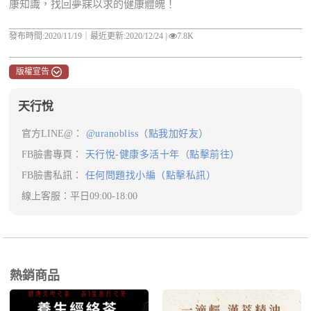
康知識，找回夢寐以求的健康體魄！
發布時間:2020/11/19｜
最近更新:2020/12/24
|
7.8K
版權宣告
天行悅
官方LINE@：
@uranobliss（點我加好友）
FB臉書專頁：
天行悅-健康多活十年（點擊前往）
FB臉書私訊：
任何問題找小編（點擊私訊）
線上客服：平日09:00-18:00
熱銷商品