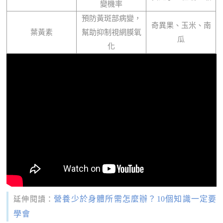
變機率
預防黃斑部病變，
奇異果、玉米、南
葉黃素
幫助抑制視網膜氧
瓜
化
營養少於身體所需怎麼辦？10個知識一定要
延伸閱讀：
學會