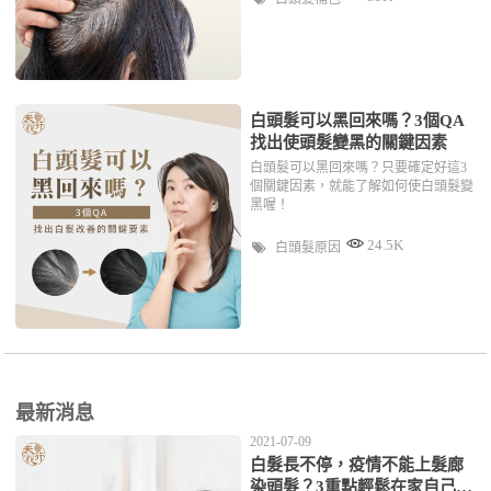
白頭髮可以黑回來嗎？3個QA
找出使頭髮變黑的關鍵因素
白頭髮可以黑回來嗎？只要確定好這3
個關鍵因素，就能了解如何使白頭髮變
黑喔！
24.5K
白頭髮原因
最新消息
2021-07-09
白髮長不停，疫情不能上髮廊
染頭髮？3重點輕鬆在家自己補