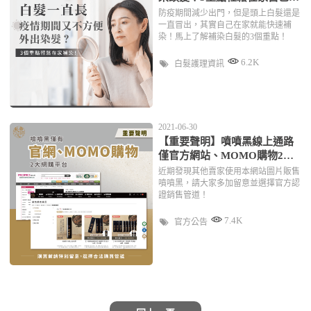
染！
防疫期間減少出門，但是頭上白髮還是
一直冒出，其實自己在家就能快速補
染！馬上了解補染白髮的3個重點！
6.2K
白髮護理資訊
2021-06-30
【重要聲明】噴噴黑線上通路
僅官方網站、MOMO購物2大
平台
近期發現其他賣家使用本網站圖片販售
噴噴黑，請大家多加留意並選擇官方認
證銷售管道！
7.4K
官方公告