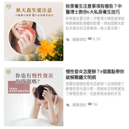
秋季養生注意事項有哪些？中
醫博士教你6大私房養生技巧
秋季養生要注意！中醫博士陳筑君深知
季節轉換對身體的影響，特別提醒大家
秋天養生的注意事項，馬上看文章！
6.7K
健康須知
慢性發炎怎麼辦？8個重點帶你
破解難纏文明病
想要知道慢性發炎怎麼辦？必須透徹了
解慢性發炎是什麼，透過本文你將更加
了解慢性發炎，也能學會改善的方法
5K
健康須知