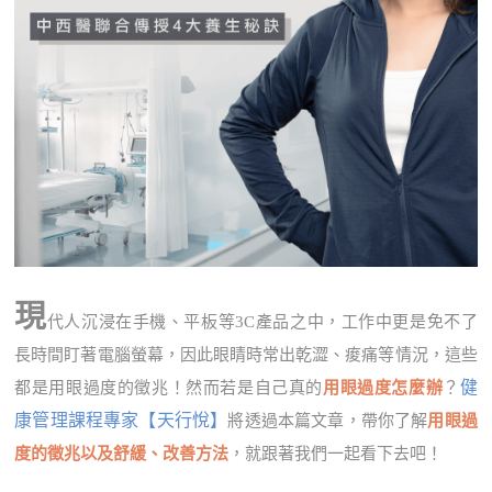
現
代人沉浸在手機、平板等3C產品之中，工作中更是免不了
長時間盯著電腦螢幕，因此眼睛時常出乾澀、痠痛等情況，這些
健
都是用眼過度的徵兆！然而若是自己真的
用眼過度怎麼辦
？
康管理課程專家【天行悅】
將透過本篇文章，帶你了解
用眼過
度的徵兆以及舒緩、改善方法
，就跟著我們一起看下去吧！