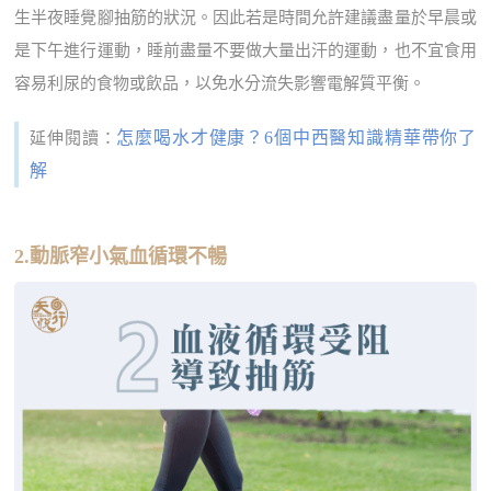
生半夜睡覺腳抽筋的狀況。因此若是時間允許建議盡量於早晨或
是下午進行運動，睡前盡量不要做大量出汗的運動，也不宜食用
容易利尿的食物或飲品，以免水分流失影響電解質平衡。
怎麼喝水才健康？6個中西醫知識精華帶你了
延伸閱讀：
解
2.動脈窄小氣血循環不暢