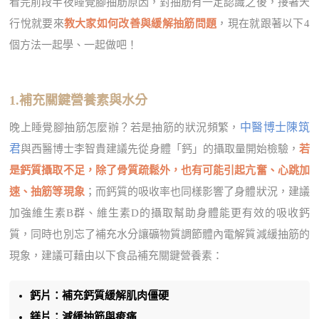
看完前段半夜睡覺腳抽筋原因，對抽筋有一定認識之後，接著天
行悅就要來
教大家如何改善與緩解抽筋問題
，現在就跟著以下4
個方法一起學、一起做吧！
1.補充關鍵營養素與水分
中醫博士陳筑
晚上睡覺腳抽筋怎麼辦？若是抽筋的狀況頻繁，
君
與西醫博士李智貴建議先從身體「鈣」的攝取量開始檢驗，
若
是鈣質攝取不足，除了骨質疏鬆外，也有可能引起亢奮、心跳加
速、抽筋等現象
；而鈣質的吸收率也同樣影響了身體狀況，建議
加強維生素B群、維生素D的攝取幫助身體能更有效的吸收鈣
質，同時也別忘了補充水分讓礦物質調節體內電解質減緩抽筋的
現象，建議可藉由以下食品補充關鍵營養素：
鈣片：補充鈣質緩解肌肉僵硬
鎂片：減緩抽筋與痠痛