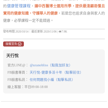
健康管理課程
的
，
讓中西醫博士運用所學，提供最淺顯易懂且
實用的健康知識，守護華人的健康
，若是您也追求自身與家人的
健康，必學課程一定不能錯過。
發布時間:2020/10/14｜
最近更新:2020/11/06
|
7.9K
版權宣告
天行悅
官方LINE@：
@uranobliss（點我加好友）
FB臉書專頁：
天行悅-健康多活十年（點擊前往）
FB臉書私訊：
任何問題找小編（點擊私訊）
線上客服：平日09:00-18:00