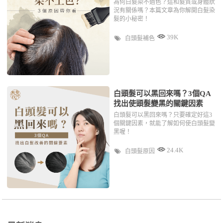
為何白髮染不過色？這和髮質或身體狀
況有關係嗎？本篇文章為你解開白髮染
髮的小秘密！
39K
白頭髮補色
白頭髮可以黑回來嗎？3個QA
找出使頭髮變黑的關鍵因素
白頭髮可以黑回來嗎？只要確定好這3
個關鍵因素，就能了解如何使白頭髮變
黑喔！
24.4K
白頭髮原因