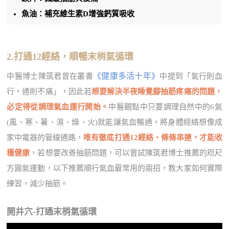
魚油：補充維生素D增強鈣質吸收
2.打通12經絡，順暢末梢氣循環
《健康多活十年》
中醫博士陳筑君曾在叢書
中提到「氣行則血
行，通則不痛」，因此若
想要解決半夜睡覺腳抽筋疼痛的問題，
必定得從調理氣血運行開始。
中醫觀點中只要調理自然中的6氣
(風、寒、暑、濕、燥、火)就能讓氣血暢通，將身體經絡想像成
家中電器的管線通路，
唯有徹底打通12經絡、條條串連，才能收
穫健康
，若想要改善抽筋問題，可以嘗試陳筑君博士推薦的咫尺
方圓氣運動，以下推薦順行氣血最常用的兩招，教大家如何實際
練習，減少抽筋。
開井穴-打通末梢氣循環