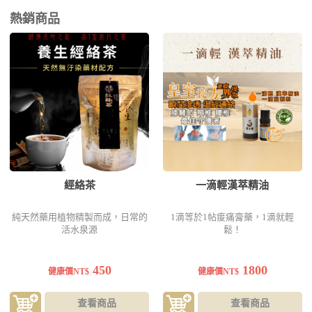
熱銷商品
經絡茶
一滴輕漢萃精油
純天然藥用植物精製而成，日常的
1滴等於1帖痠痛膏藥，1滴就輕
活水泉源
鬆！
450
1800
健康價NT$
健康價NT$
查看商品
查看商品