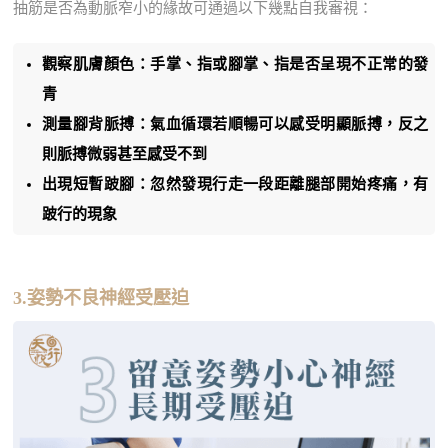
抽筋是否為動脈窄小的緣故可通過以下幾點自我審視：
觀察肌膚顏色：手掌、指或腳掌、指是否呈現不正常的發
青
測量腳背脈搏：氣血循環若順暢可以感受明顯脈搏，反之
則脈搏微弱甚至感受不到
出現短暫跛腳：忽然發現行走一段距離腿部開始疼痛，有
跛行的現象
3.姿勢不良神經受壓迫