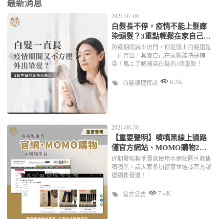
最新消息
2021-07-09
白髮長不停，疫情不能上髮廊
染頭髮？3重點輕鬆在家自己補
染！
防疫期間減少出門，但是頭上白髮還是
一直冒出，其實自己在家就能快速補
染！馬上了解補染白髮的3個重點！
6.2K
白髮護理資訊
2021-06-30
【重要聲明】噴噴黑線上通路
僅官方網站、MOMO購物2大
平台
近期發現其他賣家使用本網站圖片販售
噴噴黑，請大家多加留意並選擇官方認
證銷售管道！
7.4K
官方公告