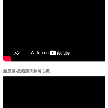
胎息蹲-放鬆肌肉調解心氣