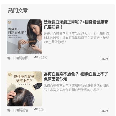
熱門文章
幾歲長白頭髮正常呢？4個身體健康警
訊要知道！
幾歲長白頭髮正常？不論年紀大小，有白頭髮特
別多的狀況，就有可能是健康正在亮紅燈，統整
4大主因帶你看！
42.5K
白頭髮原因
more
為何白髮染不過色？3個染白髮上不了
色原因報你知
為何白髮染不過色？這和髮質或身體狀況有關係
嗎？本篇文章為你解開白髮染髮的小秘密！
39K
白頭髮補色
more