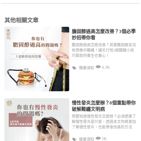
其他相關文章
膽固醇過高怎麼改善？3個必學
妙招帶你看
膽固醇過高怎麼改善？其實膽固醇並沒
有想像中難纏！讓天行悅3個關鍵小技
巧幫助你養生也養心！
4.3K
健康須知
慢性發炎怎麼辦？8個重點帶你
破解難纏文明病
想要知道慢性發炎怎麼辦？必須透徹了
解慢性發炎是什麼，透過本文你將更加
了解慢性發炎，也能學會改善的方法
5K
健康須知