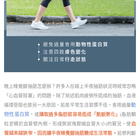
晚上睡覺腳抽筋怎麼辦？許多人在碰上半夜抽筋狀況時經常忽略
「心血管阻塞」的問題。除了前述肌肉疲勞所造成的抽筋，血液
動
循環受阻也是另一大原因，若是平常生活習慣不佳，食用過量
物性蛋白質
，或
攝取過多脂肪就容易造成「動脈粥化」
(脂肪顆
粒淤積於血管壁內側，形成粥狀塊壓縮血管大小)的窘況，使
血
管越來越狹窄，因而讓半夜睡覺腳抽筋變成生活常態。
若想判斷