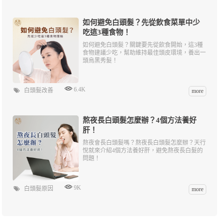
如何避免白頭髮？先從飲食菜單中少
吃這3種食物！
如何避免白頭髮？關鍵要先從飲食開始，這3種
食物建議少吃，幫助維持最佳頭皮環境，養出一
頭烏黑秀髮！
6.4K
白頭髮改善
more
熬夜長白頭髮怎麼辦？4個方法養好
肝！
熬夜會長白頭髮嗎？熬夜長白頭髮怎麼辦？天行
悅就來介紹4個方法養好肝，避免熬夜長白髮的
問題！
9K
白頭髮原因
more