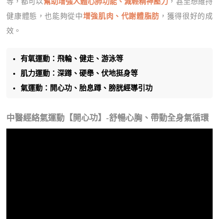
等，都可以
幫助增強人體心肺功能、減輕精神壓力
，甚至想維持
健康體態，也能夠從中
增強肌肉、代謝體脂肪
，獲得很好的成
效。
有氧運動：飛輪、健走、游泳等
肌力運動：深蹲、硬舉、伏地挺身等
氣運動：開心功、胎息蹲、膀胱經導引功
中醫經絡氣運動【開心功】-舒暢心胸、帶動全身氣循環