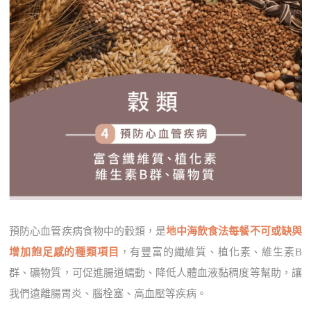
預防心血管疾病食物中的穀類，是
地中海飲食法每餐不可或缺與
增加飽足感的種類項目
，有豐富的纖維質、植化素、維生素B
群、礦物質，可促進腸道蠕動、降低人體血液黏稠度等幫助，讓
我們遠離腸胃炎、腦栓塞、高血壓等疾病。