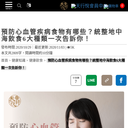
0
預防心血管疾病食物有哪些？統整地中
海飲食6大種類一次告訴你！
發布時間:2020/10/29｜
最近更新:2020/11/03
|
5K
本文共2809字，閱讀時間約10分鐘
首頁
>
健康知識
>
健康飲食
>
預防心血管疾病食物有哪些？統整地中海飲食6大種
類一次告訴你！
7