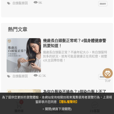
9K
白頭髮原因
more
熱門文章
幾歲長白頭髮正常呢？4個身體健康警
訊要知道！
幾歲長白頭髮正常？不論年紀大小，有白頭髮特
別多的狀況，就有可能是健康正在亮紅燈，統整
4大主因帶你看！
42.5K
白頭髮原因
more
TOP
為何白髮染不過色？3個染白髮上不了
色原因報你知
為了提供您更好的瀏覽體驗，本網站使用相關技術來蒐集使用者瀏覽行為，上滑視
0
窗即表示您同意
【隱私權聲明】
為何白髮染不過色？這和髮質或身體狀況有關係
嗎？本篇文章為你解開白髮染髮的小秘密！
× 關閉(網頁下滑關閉)
購物車
LINE私訊
FB客服