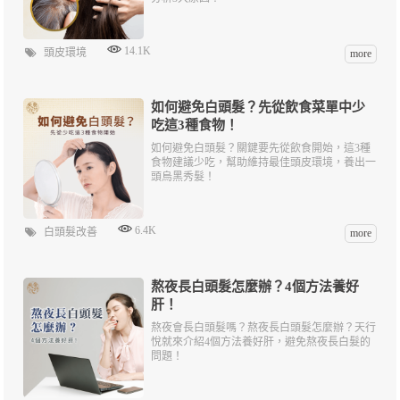
14.1K
頭皮環境
more
如何避免白頭髮？先從飲食菜單中少
吃這3種食物！
如何避免白頭髮？關鍵要先從飲食開始，這3種
食物建議少吃，幫助維持最佳頭皮環境，養出一
頭烏黑秀髮！
6.4K
白頭髮改善
more
熬夜長白頭髮怎麼辦？4個方法養好
肝！
熬夜會長白頭髮嗎？熬夜長白頭髮怎麼辦？天行
悅就來介紹4個方法養好肝，避免熬夜長白髮的
問題！