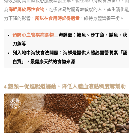
有效預防高血壓及心肌梗塞發生率。但在地中海飲食法當中，因
為
海鮮屬於寒性食物
，吃多容易對腸胃較敏感的人，產生消化能
力下降的影響，
所以在食用時記得適量
，維持身體營養平衡。
預防心血管疾病食物
＿海鮮類：鮭魚、沙丁魚、鯖魚、秋
刀魚等
列入地中海飲食法關鍵：海鮮是提供人體必需營養素「蛋
白質」，最健康天然的食物來源
4.穀類－促進腸道蠕動、降低人體血液黏稠度等幫助