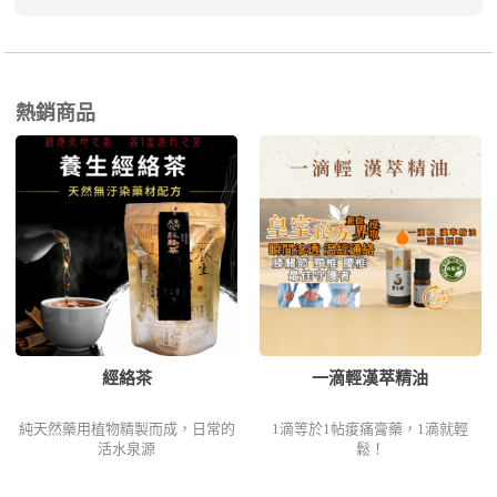
熱銷商品
經絡茶
一滴輕漢萃精油
純天然藥用植物精製而成，日常的
1滴等於1帖痠痛膏藥，1滴就輕
活水泉源
鬆！