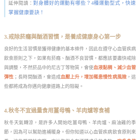
對身體好的運動有哪些？4種運動型式，快速
延伸閱讀：
掌握健康要訣！
3.戒除菸癮與酗酒習慣，是養成健康身心第一步
良好的生活習慣是獲得健康的基本條件，因此在遵守心血管疾病
飲食原則之下，如果有菸癮、酗酒不良習慣，都應該要盡快戒除
與調整，不然菸品中的尼古丁等物質，會使
血液黏稠、減少血管
彈性
；長時間酗酒，會造成
血壓上升，增加罹患慢性病風險
，這
些都將成為你邁向健康道路上的阻礙。
4.秋冬不宜過量食用薑母鴨、羊肉爐等食補
秋冬天氣轉涼，是許多人開始吃薑母鴨、羊肉爐、麻油雞的季
節，因為可以幫助進補暖身。但你知道以心血管疾病飲食原則來