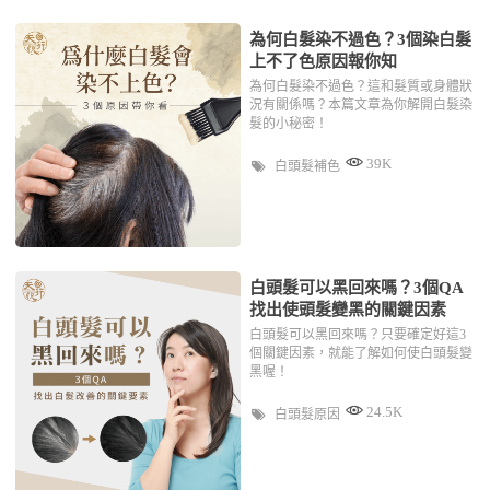
為何白髮染不過色？3個染白髮
上不了色原因報你知
為何白髮染不過色？這和髮質或身體狀
況有關係嗎？本篇文章為你解開白髮染
髮的小秘密！
39K
白頭髮補色
白頭髮可以黑回來嗎？3個QA
找出使頭髮變黑的關鍵因素
白頭髮可以黑回來嗎？只要確定好這3
個關鍵因素，就能了解如何使白頭髮變
黑喔！
24.5K
白頭髮原因