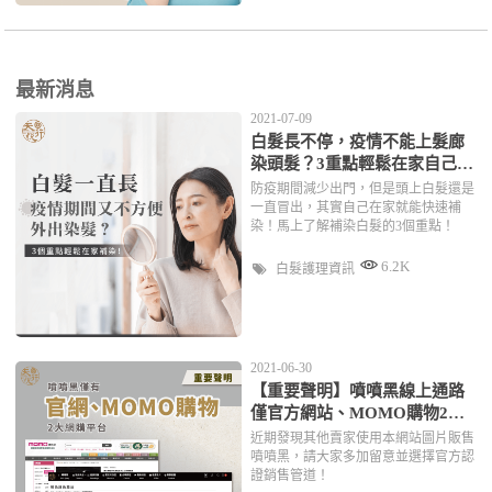
最新消息
2021-07-09
白髮長不停，疫情不能上髮廊
染頭髮？3重點輕鬆在家自己補
染！
防疫期間減少出門，但是頭上白髮還是
一直冒出，其實自己在家就能快速補
染！馬上了解補染白髮的3個重點！
6.2K
白髮護理資訊
2021-06-30
【重要聲明】噴噴黑線上通路
僅官方網站、MOMO購物2大
平台
近期發現其他賣家使用本網站圖片販售
噴噴黑，請大家多加留意並選擇官方認
證銷售管道！