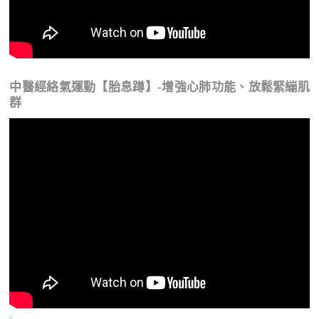
中醫經絡氣運動【胎息蹲】-增強心肺功能、放鬆緊繃肌
群