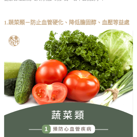
1.蔬菜類－防止血管硬化、降低膽固醇、血壓等益處