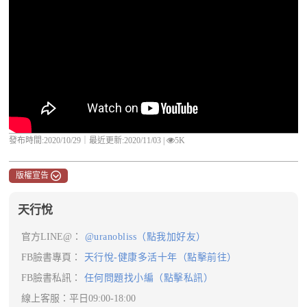
發布時間:2020/10/29｜
最近更新:2020/11/03
|
5K
版權宣告
天行悅
官方LINE@：
@uranobliss（點我加好友）
FB臉書專頁：
天行悅-健康多活十年（點擊前往）
FB臉書私訊：
任何問題找小編（點擊私訊）
線上客服：平日09:00-18:00