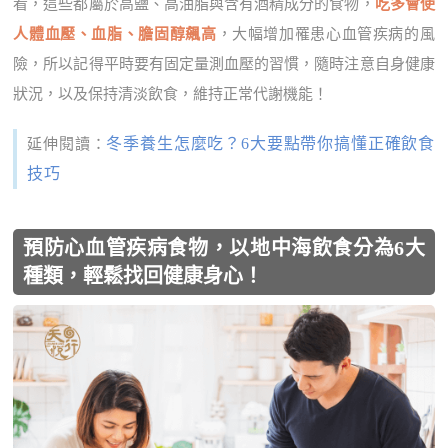
看，這些都屬於高鹽、高油脂與含有酒精成分的食物，
吃多會使
人體血壓、血脂、膽固醇飆高
，大幅增加罹患心血管疾病的風
險，所以記得平時要有固定量測血壓的習慣，隨時注意自身健康
狀況，以及保持清淡飲食，維持正常代謝機能！
冬季養生怎麼吃？6大要點帶你搞懂正確飲食
延伸閱讀：
技巧
預防心血管疾病食物，以地中海飲食分為6大
種類，輕鬆找回健康身心！