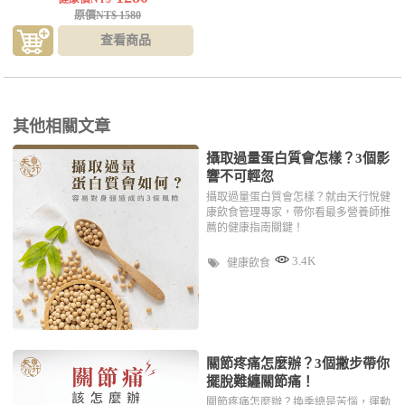
原價NT$ 1580
查看商品
其他相關文章
攝取過量蛋白質會怎樣？3個影
響不可輕忽
攝取過量蛋白質會怎樣？就由天行悅健
康飲食管理專家，帶你看最多營養師推
薦的健康指南關鍵！
3.4K
健康飲食
關節疼痛怎麼辦？3個撇步帶你
擺脫難纏關節痛！
關節疼痛怎麼辦？換季總是苦惱，運動