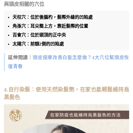
與頭皮相關的穴位
天柱穴：位於後腦杓，髮際外緣的凹陷處
角孫穴：耳尖整上方，靠近髮際的位置
百會穴：位於頭頂的正中央
太陽穴：前額2側的凹陷處
延伸閱讀：
頭皮按摩改善白髮怎麼做？4大穴位幫頭皮恢
復青春
4.自行染髮：使用天然染髮劑，在家也能輕鬆維持烏
黑髮色