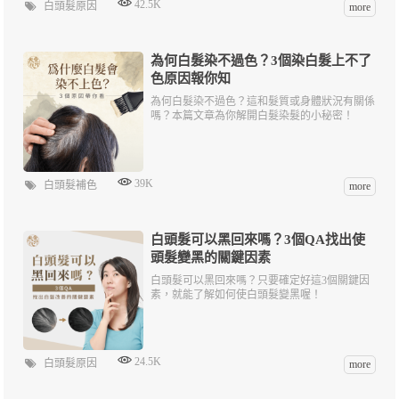
42.5K
白頭髮原因
more
為何白髮染不過色？3個染白髮上不了
色原因報你知
為何白髮染不過色？這和髮質或身體狀況有關係
嗎？本篇文章為你解開白髮染髮的小秘密！
39K
白頭髮補色
more
白頭髮可以黑回來嗎？3個QA找出使
頭髮變黑的關鍵因素
白頭髮可以黑回來嗎？只要確定好這3個關鍵因
素，就能了解如何使白頭髮變黑喔！
24.5K
白頭髮原因
more