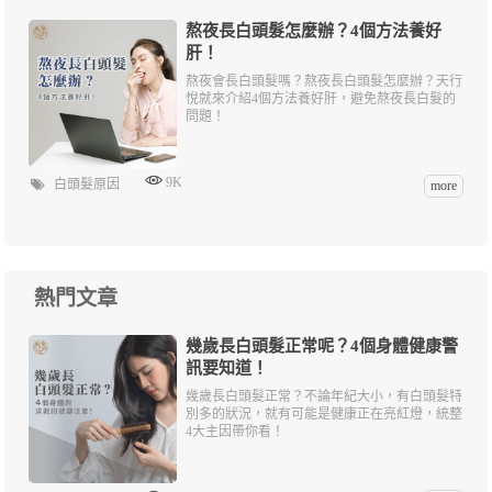
熬夜長白頭髮怎麼辦？4個方法養好
肝！
熬夜會長白頭髮嗎？熬夜長白頭髮怎麼辦？天行
悅就來介紹4個方法養好肝，避免熬夜長白髮的
問題！
9K
白頭髮原因
more
熱門文章
幾歲長白頭髮正常呢？4個身體健康警
訊要知道！
幾歲長白頭髮正常？不論年紀大小，有白頭髮特
別多的狀況，就有可能是健康正在亮紅燈，統整
4大主因帶你看！