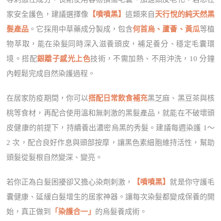
家安全護色，建議選擇像
【噴噴黑】
這類來自
天行悅的純天然黑
髮產品
。它採用中草藥成分製成，包含
何首烏、蘆薈、黃瓜
等植
物萃取，能在染髮同時深入滋養頭皮，補足養分、穩定毛囊環
境。搭配
銀離子感光上色
技術，不需加熱、不用沖洗，10 分鐘
內輕鬆完成自然染護過程。
在居家防疫期間，你可以
搭配日常飲食補充
黑芝麻、黑豆茶與核
桃等食材，再配合使用溫和無刺激的黑髮產品，就能在不破壞頭
皮健康的前提下，持續養出濃密烏黑的秀髮。建議每週染護 1～
2 次，配合良好作息與頭部按摩，讓黑色素細胞維持活性，幫助
頭髮從髮根自然變深、變亮。
若你正為白髮困擾卻又擔心染劑刺激，
【噴噴黑】
就是你守護毛
囊健康、延緩白髮增生的居家神器。讓每次染髮都變成保養的開
始，真正做到
「染護合一」
的烏髮養成術。