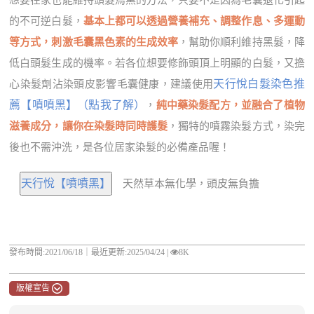
想要在家也能維持頭髮烏黑的方法，只要不是因為毛囊退化引起
的不可逆白髮，
基本上都可以透過營養補充、調整作息、多運動
等方式，刺激毛囊黑色素的生成效率
，幫助你順利維持黑髮，降
低白頭髮生成的機率。若各位想要修飾頭頂上明顯的白髮，又擔
天行悅白髮染色推
心染髮劑沾染頭皮影響毛囊健康，建議使用
薦【噴噴黑】（點我了解）
，
純中藥染髮配方，並融合了植物
滋養成分，讓你在染髮時同時護髮
，獨特的噴霧染髮方式，染完
後也不需沖洗，是各位居家染髮的必備產品喔！
天然草本無化學，頭皮無負擔
發布時間:2021/06/18｜
最近更新:2025/04/24
|
8K
版權宣告