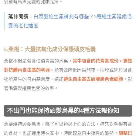
髮擁有烏黑亮麗的健康光澤。
延伸閱讀：
白頭髮維生素補充有哪些？5種維生素延緩毛
囊的老化速度
5.桑椹：大量抗氧化成分保護頭皮毛囊
桑椹不但是營養價值豐富的水果，
其中包含的花青素成份，更是
對抗體內自由基的利器
，能有效降低因爲熬夜、抽煙或吃垃圾食
物所產生的自由基濃度，還能
避免自由基去破壞黑色素細胞
，影
響毛囊製造黑色素的效率。
不出門也能保持頭髮烏黑的4種方法報你知
想要維持頭髮烏黑，除了可以透過上面的方法，補充對毛髮有益
的食材，也能運用待在家中，時間較為自由彈性的優勢，
調整日