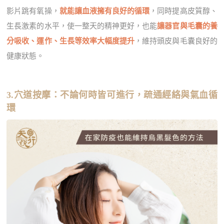
影片跳有氧操，
就能讓血液擁有良好的循環
，同時提高皮質醇、
生長激素的水平，使一整天的精神更好，也能
讓器官與毛囊的養
分吸收、運作、生長等效率大幅度提升
，維持頭皮與毛囊良好的
健康狀態。
3.穴道按摩：不論何時皆可進行，疏通經絡與氣血循
環