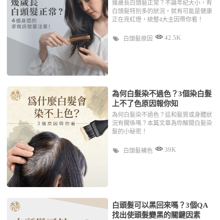
幾歲長白頭髮正常？不論年紀大小，有
白頭髮特別多的狀況，就有可能是健康
正在亮紅燈，統整4大主因帶你看！
42.5K
白頭髮原因
為何白髮染不過色？3個染白髮
上不了色原因報你知
為何白髮染不過色？這和髮質或身體狀
況有關係嗎？本篇文章為你解開白髮染
髮的小秘密！
39K
白頭髮補色
白頭髮可以黑回來嗎？3個QA
找出使頭髮變黑的關鍵因素