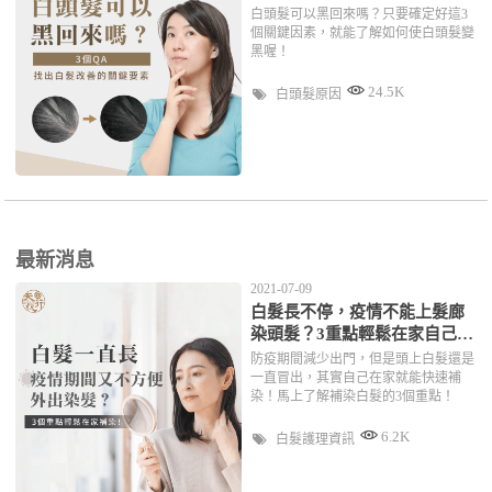
白頭髮可以黑回來嗎？只要確定好這3
個關鍵因素，就能了解如何使白頭髮變
黑喔！
24.5K
白頭髮原因
最新消息
2021-07-09
白髮長不停，疫情不能上髮廊
染頭髮？3重點輕鬆在家自己補
染！
防疫期間減少出門，但是頭上白髮還是
一直冒出，其實自己在家就能快速補
染！馬上了解補染白髮的3個重點！
6.2K
白髮護理資訊