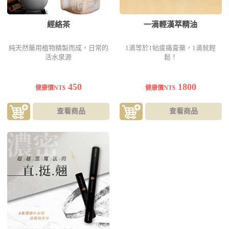
經絡茶
一滴輕漢萃精油
純天然藥用植物精製而成，日常的
1滴等於1帖痠痛膏藥，1滴就輕
活水泉源
鬆！
450
1800
健康價NT$
健康價NT$
查看商品
查看商品