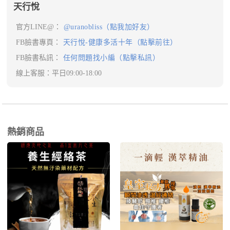
天行悅
官方LINE@：
@uranobliss（點我加好友）
FB臉書專頁：
天行悅-健康多活十年（點擊前往）
FB臉書私訊：
任何問題找小編（點擊私訊）
線上客服：平日09:00-18:00
熱銷商品