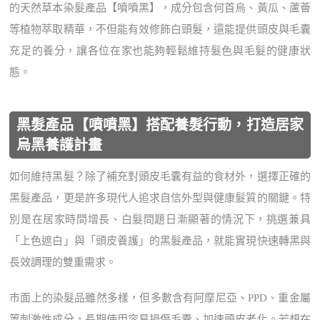
的天然草本染髮產品【噴噴黑】，成分包含何首烏、黃瓜、蘆薈
等植物萃取精華，不但能有效修飾白頭髮，還能提供頭皮與毛囊
充足的養分，讓各位在家也能夠輕鬆維持髮色與毛髮的健康狀
態。
黑髮產品【噴噴黑】搭配養髮行動，打造居家
烏黑養護計畫
如何維持黑髮？除了補充對頭皮毛囊有益的食材外，選擇正確的
黑髮產品，更是許多現代人追求自信外型與健康髮質的關鍵。特
別是在居家時間增長、白髮問題日漸顯著的情況下，挑選兼具
「上色遮白」與「頭皮養護」的黑髮產品，就能實現快速轉黑與
長效調理的雙重需求。
市面上的染髮品雖然多樣，但多數含有阿摩尼亞、PPD、重金屬
等刺激性成分，長期使用容易損傷毛囊、加速頭皮老化。若想在