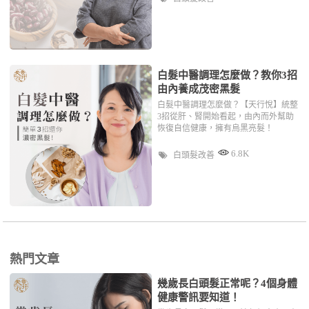
白髮中醫調理怎麼做？教你3招
由內養成茂密黑髮
白髮中醫調理怎麼做？【天行悅】統整
3招從肝、腎開始看起，由內而外幫助
恢復自信健康，擁有烏黑亮髮！
6.8K
白頭髮改善
熱門文章
幾歲長白頭髮正常呢？4個身體
健康警訊要知道！