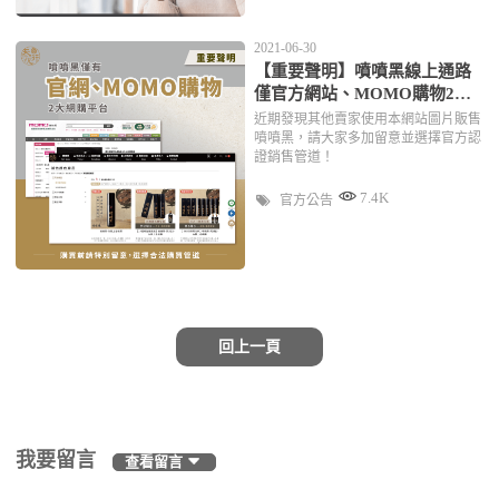
2021-06-30
【重要聲明】噴噴黑線上通路
僅官方網站、MOMO購物2大
平台
近期發現其他賣家使用本網站圖片販售
噴噴黑，請大家多加留意並選擇官方認
證銷售管道！
7.4K
官方公告
回上一頁
我要留言
查看留言