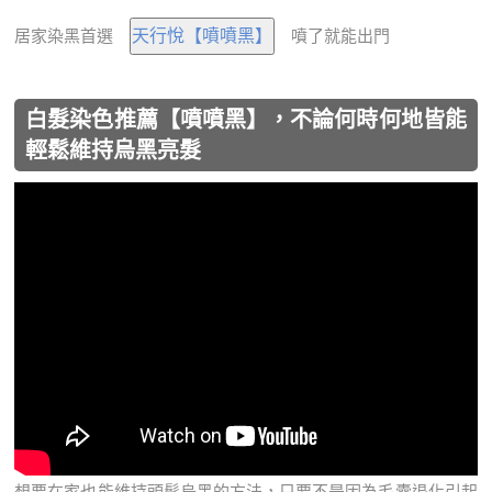
居家染黑首選
噴了就能出門
白髮染色推薦【噴噴黑】，不論何時何地皆能
輕鬆維持烏黑亮髮