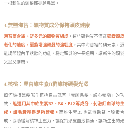
一根新生的頭髮都亮麗烏黑。
3.無鹽海苔：礦物質成分保持頭皮健康
海苔富含鐵、鋅多元的礦物質組成
，這些礦物質不僅能
延緩頭皮
老化的速度，還能增強頭髮的強韌度
。其中海苔裡的碘元素，還
能調節體內甲狀腺的功能，穩定頭髮的生長週期，讓新生的頭髮
又黑又健康。
4.核桃：豐富維生素B群維持頭髮光澤
如何維持黑髮呢？核桃自古就有「養顏烏髮、護心養腦」的功
效，
能運用其中維生素B2、B6、B12等成分，刺激紅血球的生
成，讓毛囊獲得足夠營養。
而維生素B5也能協助腎上腺素合
成，協助緩解精神上壓力，讓保持頭皮血液暢通，讓新生出的頭