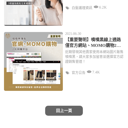
6.2K
白髮護理資訊
2021-06-30
【重要聲明】噴噴黑線上通路
僅官方網站、MOMO購物2大
平台
近期發現其他賣家使用本網站圖片販售
噴噴黑，請大家多加留意並選擇官方認
證銷售管道！
7.4K
官方公告
回上一頁