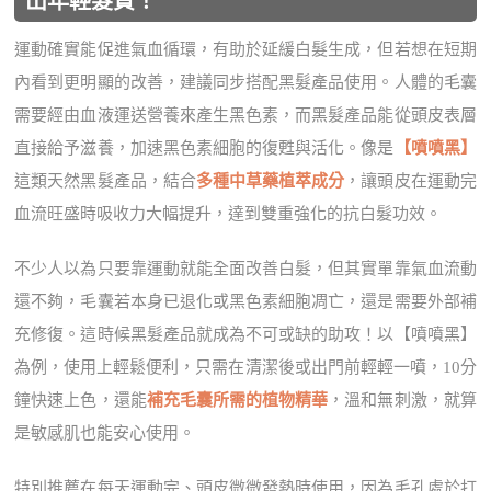
出年輕髮質！
運動確實能促進氣血循環，有助於延緩白髮生成，但若想在短期
內看到更明顯的改善，建議同步搭配黑髮產品使用。人體的毛囊
需要經由血液運送營養來產生黑色素，而黑髮產品能從頭皮表層
直接給予滋養，加速黑色素細胞的復甦與活化。像是
【噴噴黑】
這類天然黑髮產品，結合
多種中草藥植萃成分
，讓頭皮在運動完
血流旺盛時吸收力大幅提升，達到雙重強化的抗白髮功效。
不少人以為只要靠運動就能全面改善白髮，但其實單靠氣血流動
還不夠，毛囊若本身已退化或黑色素細胞凋亡，還是需要外部補
充修復。這時候黑髮產品就成為不可或缺的助攻！以【噴噴黑】
為例，使用上輕鬆便利，只需在清潔後或出門前輕輕一噴，10分
鐘快速上色，還能
補充毛囊所需的植物精華
，溫和無刺激，就算
是敏感肌也能安心使用。
特別推薦在每天運動完、頭皮微微發熱時使用，因為毛孔處於打