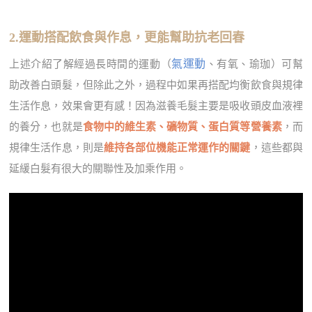
2.運動搭配飲食與作息，更能幫助抗老回春
氣運動
上述介紹了解經過長時間的運動（
、有氧、瑜珈）可幫
助改善白頭髮，但除此之外，過程中如果再搭配均衡飲食與規律
生活作息，效果會更有感！因為滋養毛髮主要是吸收頭皮血液裡
的養分，也就是
食物中的維生素、礦物質、蛋白質等營養素
，而
規律生活作息，則是
維持各部位機能正常運作的關鍵
，這些都與
延緩白髮有很大的關聯性及加乘作用。