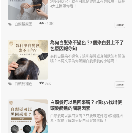
別多的狀況，就有可能是健康正在亮紅燈，統整
4大主因帶你看！
42.5K
白頭髮原因
more
為何白髮染不過色？3個染白髮上不了
色原因報你知
為何白髮染不過色？這和髮質或身體狀況有關係
嗎？本篇文章為你解開白髮染髮的小秘密！
39K
白頭髮補色
more
白頭髮可以黑回來嗎？3個QA找出使
頭髮變黑的關鍵因素
白頭髮可以黑回來嗎？只要確定好這3個關鍵因
素，就能了解如何使白頭髮變黑喔！