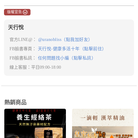
版權宣告
天行悅
官方LINE@：
@uranobliss（點我加好友）
FB臉書專頁：
天行悅-健康多活十年（點擊前往）
FB臉書私訊：
任何問題找小編（點擊私訊）
線上客服：平日09:00-18:00
熱銷商品