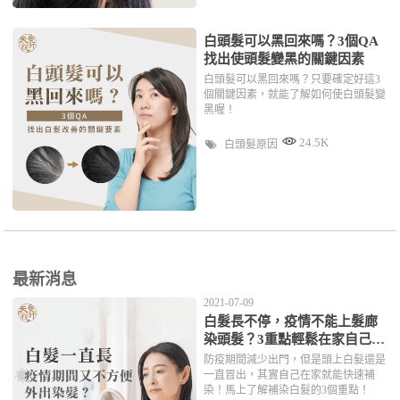
白頭髮可以黑回來嗎？3個QA
找出使頭髮變黑的關鍵因素
白頭髮可以黑回來嗎？只要確定好這3
個關鍵因素，就能了解如何使白頭髮變
黑喔！
24.5K
白頭髮原因
最新消息
2021-07-09
白髮長不停，疫情不能上髮廊
染頭髮？3重點輕鬆在家自己補
染！
防疫期間減少出門，但是頭上白髮還是
一直冒出，其實自己在家就能快速補
染！馬上了解補染白髮的3個重點！