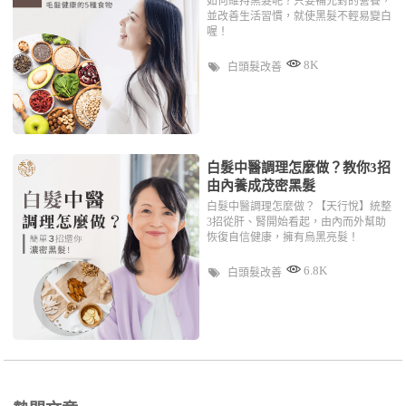
如何維持黑髮呢？只要補充對的營養，
並改善生活習慣，就使黑髮不輕易變白
喔！
8K
白頭髮改善
白髮中醫調理怎麼做？教你3招
由內養成茂密黑髮
白髮中醫調理怎麼做？【天行悅】統整
3招從肝、腎開始看起，由內而外幫助
恢復自信健康，擁有烏黑亮髮！
6.8K
白頭髮改善