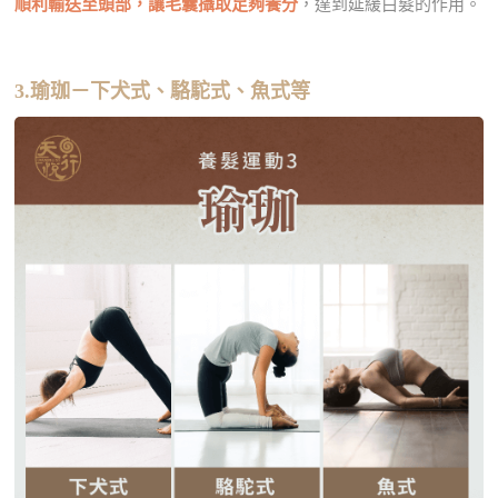
順利輸送至頭部，讓毛囊攝取足夠養分
，達到延緩白髮的作用。
3.瑜珈－下犬式、駱駝式、魚式等