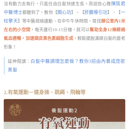
陳筑君
沒有動力去執行，只能任由白髮快速生長。而這些心聲
中醫博士
開心功
肝膽導引功
一
都聽到了，教你【
】、【
】、【
柱擎天
】等中醫經絡運動、在中午午休時間，尋找
辦公室內1米
左右的小空間
，每天運行10-15分鐘，就可以
幫助全身12條經絡
氣血通暢，加速頭皮黑色素細胞生成
，輕鬆擺脫滿頭白髮的蒼老
形象！
白髮中醫調理怎麼做？教你3招由內養成茂密
延伸閱讀：
黑髮
2.有氧運動－健身操、跳繩、飛輪等