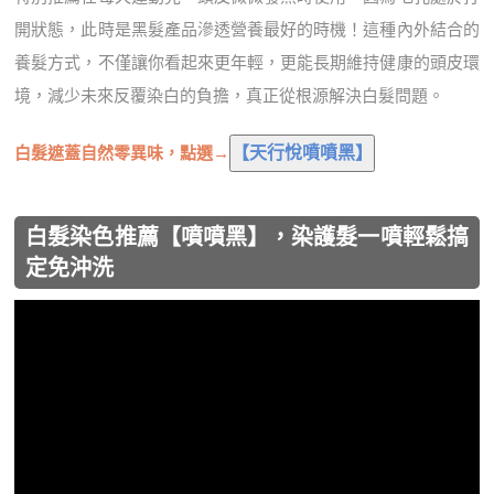
開狀態，此時是黑髮產品滲透營養最好的時機！這種內外結合的
養髮方式，不僅讓你看起來更年輕，更能長期維持健康的頭皮環
境，減少未來反覆染白的負擔，真正從根源解決白髮問題。
白髮遮蓋自然零異味，點選→
白髮染色推薦【噴噴黑】，染護髮一噴輕鬆搞
定免沖洗