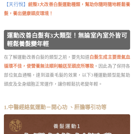
【天行悅】
統整3大改善白髮運動種類，幫助你隨時隨地輕鬆養
髮，養出健康頭皮環境！
運動改善白髮有3大類型！無論室內室外皆可
輕鬆養髮變年輕
在了解運動改善白髮的類型之前，要先知道
白髮生成主要是氣血
循環不佳，使營養無法順利輸送至頭皮所導致
。因此為了保持各
部位氣血通暢，達到滋養毛髮的效果，以下3種運動類型能幫助
頭皮及全身細胞正常運作，讓你輕鬆抗老變年輕。
1.中醫經絡氣運動－開心功 、肝膽導引功等