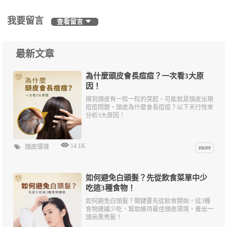
我要留言
查看留言
最新文章
為什麼頭皮會長痘痘？一次看3大原
因！
摸到頭皮有一粒一粒的突起，可能就是頭皮出現
痘痘問題，頭皮為什麼會長痘痘？以下天行悅來
分析3大原因！
14.1K
頭皮環境
more
如何避免白頭髮？先從飲食菜單中少
吃這3種食物！
如何避免白頭髮？關鍵要先從飲食開始，這3種
食物建議少吃，幫助維持最佳頭皮環境，養出一
頭烏黑秀髮！