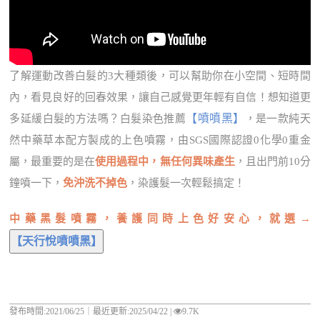
了解運動改善白髮的3大種類後，可以幫助你在小空間、短時間
內，看見良好的回春效果，讓自己感覺更年輕有自信！想知道更
【噴噴黑】
多延緩白髮的方法嗎？白髮染色推薦
，是一款純天
然中藥草本配方製成的上色噴霧，由SGS國際認證0化學0重金
屬，最重要的是在
使用過程中，無任何異味產生
，且出門前10分
鐘噴一下，
免沖洗不掉色
，染護髮一次輕鬆搞定！
中藥黑髮噴霧，養護同時上色好安心，就選→
發布時間:2021/06/25｜
最近更新:2025/04/22
|
9.7K