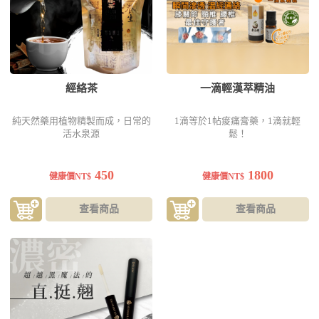
經絡茶
一滴輕漢萃精油
純天然藥用植物精製而成，日常的
1滴等於1帖痠痛膏藥，1滴就輕
活水泉源
鬆！
450
1800
健康價NT$
健康價NT$
查看商品
查看商品