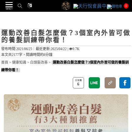
0
運動改善白髮怎麼做？3個室內外皆可做
的養髮訓練帶你看！
發布時間:2021/06/25｜
最近更新:2025/04/22
|
9.7K
本文共2177字，閱讀時間約8分鐘
首頁
>
健康知識
>
白頭髮改善
>
運動改善白髮怎麼做？3個室內外皆可做的養髮訓
練帶你看！
6