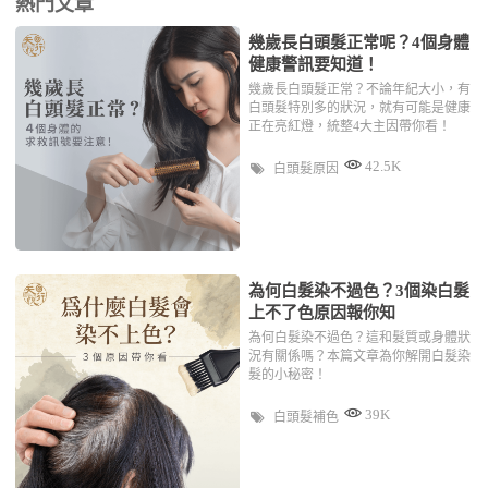
熱門文章
幾歲長白頭髮正常呢？4個身體
健康警訊要知道！
幾歲長白頭髮正常？不論年紀大小，有
白頭髮特別多的狀況，就有可能是健康
正在亮紅燈，統整4大主因帶你看！
42.5K
白頭髮原因
為何白髮染不過色？3個染白髮
上不了色原因報你知
為何白髮染不過色？這和髮質或身體狀
況有關係嗎？本篇文章為你解開白髮染
髮的小秘密！
39K
白頭髮補色