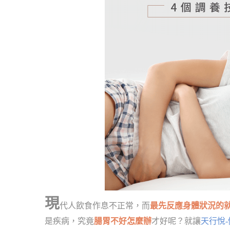
現
代人飲食作息不正常，而
最先反應身體狀況的
是疾病，究竟
腸胃不好怎麼辦
才好呢？就讓
天行悅