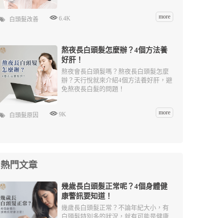
more
6.4K
白頭髮改善
熬夜長白頭髮怎麼辦？4個方法養
好肝！
熬夜會長白頭髮嗎？熬夜長白頭髮怎麼
辦？天行悅就來介紹4個方法養好肝，避
免熬夜長白髮的問題！
more
9K
白頭髮原因
熱門文章
幾歲長白頭髮正常呢？4個身體健
康警訊要知道！
幾歲長白頭髮正常？不論年紀大小，有
白頭髮特別多的狀況，就有可能是健康