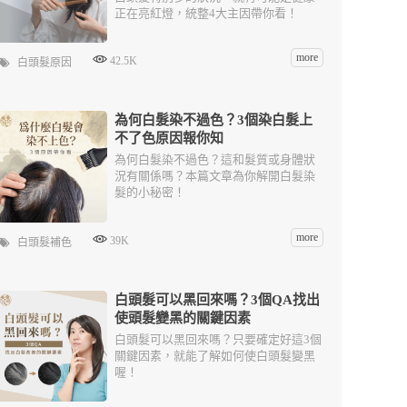
正在亮紅燈，統整4大主因帶你看！
more
42.5K
白頭髮原因
為何白髮染不過色？3個染白髮上
不了色原因報你知
為何白髮染不過色？這和髮質或身體狀
況有關係嗎？本篇文章為你解開白髮染
髮的小秘密！
more
39K
白頭髮補色
白頭髮可以黑回來嗎？3個QA找出
使頭髮變黑的關鍵因素
白頭髮可以黑回來嗎？只要確定好這3個
關鍵因素，就能了解如何使白頭髮變黑
喔！