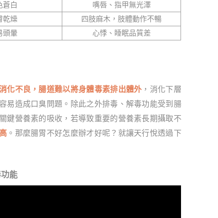
色蒼白
嘴唇、指甲無光澤
膚乾燥
四肢麻木，肢體動作不暢
易頭暈
心悸、睡眠品質差
消化不良，腸道難以將身體毒素排出體外
，消化下層
容易造成口臭問題。除此之外排毒、解毒功能受到腸
關鍵營養素的吸收，若導致重要的營養素長期攝取不
高
。那麼腸胃不好怎麼辦才好呢？就讓天行悅透過下
毒功能