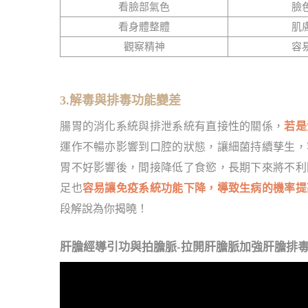
看臉部氣色
臉
看身體整體
肌
觀察精神
容
3.解毒與排毒功能變差
腸胃的消化系統與排泄系統有直接性的關係，
若是
運作不暢亦影響到口腔的狀態，讓細菌持續孳生，
胃不好影響後，間接降低了食慾，長期下來將不利
足也
容易讓免疫系統功能下降，導致生病的機率提
段解說為你揭曉！
肝膽經導引功與拍膽脈-拉開肝膽脈加強肝膽排