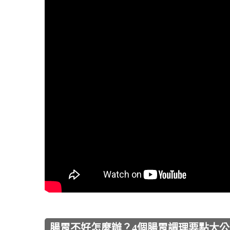
腸胃不好怎麼辦？4個腸胃調理要點大公