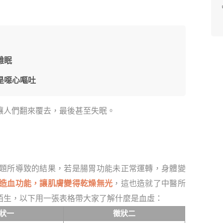
難眠
是噁心嘔吐
讓人們翻來覆去，最後甚至失眠。
題所導致的結果，若是腸胃功能未正常運轉，身體變
造血功能，讓肌膚變得乾燥無光
，這也造就了中醫所
陌生，以下用一張表格帶大家了解什麼是血虛：
狀一
徵狀二