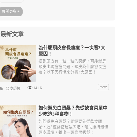
展開更多 +
最新文章
為什麼頭皮會長痘痘？一次看3大
原因！
摸到頭皮有一粒一粒的突起，可能就是
頭皮出現痘痘問題，頭皮為什麼會長痘
痘？以下天行悅來分析3大原因！
more
14.1K
頭皮環境
如何避免白頭髮？先從飲食菜單中
少吃這3種食物！
如何避免白頭髮？關鍵要先從飲食開
始，這3種食物建議少吃，幫助維持最佳
頭皮環境，養出一頭烏黑秀髮！