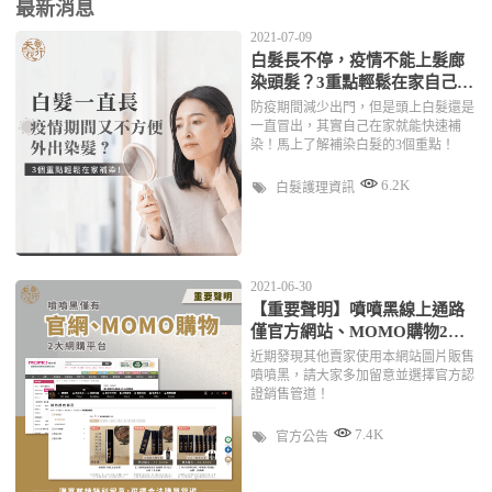
最新消息
2021-07-09
白髮長不停，疫情不能上髮廊
染頭髮？3重點輕鬆在家自己補
染！
防疫期間減少出門，但是頭上白髮還是
一直冒出，其實自己在家就能快速補
染！馬上了解補染白髮的3個重點！
6.2K
白髮護理資訊
2021-06-30
【重要聲明】噴噴黑線上通路
僅官方網站、MOMO購物2大
平台
近期發現其他賣家使用本網站圖片販售
噴噴黑，請大家多加留意並選擇官方認
證銷售管道！
7.4K
官方公告