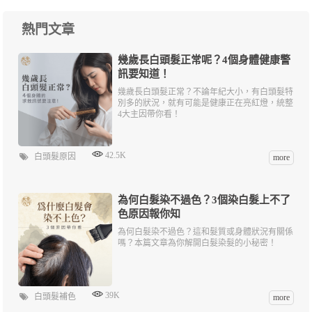
熱門文章
幾歲長白頭髮正常呢？4個身體健康警
訊要知道！
幾歲長白頭髮正常？不論年紀大小，有白頭髮特
別多的狀況，就有可能是健康正在亮紅燈，統整
4大主因帶你看！
42.5K
白頭髮原因
more
為何白髮染不過色？3個染白髮上不了
色原因報你知
為何白髮染不過色？這和髮質或身體狀況有關係
嗎？本篇文章為你解開白髮染髮的小秘密！
39K
白頭髮補色
more