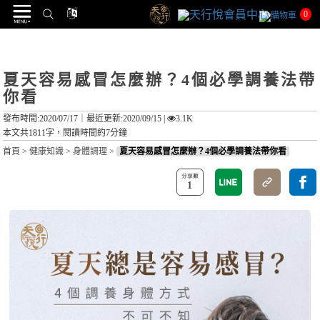
0
夏天容易感冒怎麼辦？4個必學調養法帶
你看
發布時間:2020/07/17｜
最近更新:2020/09/15
|
3.1K
本文共1811字，閱讀時間約7分鐘
首頁
>
健康知識
>
身體調理
>
夏天容易感冒怎麼辦？4個必學調養法帶你看
1