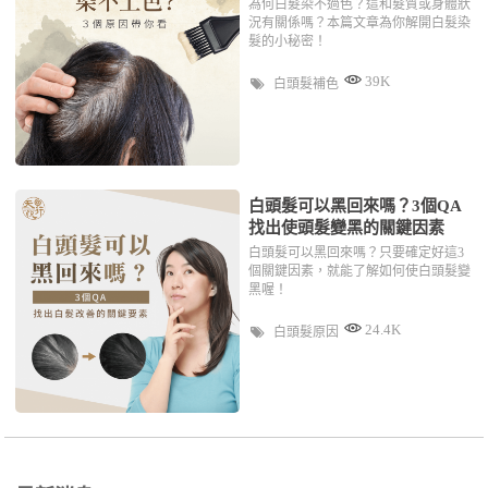
為何白髮染不過色？這和髮質或身體狀
況有關係嗎？本篇文章為你解開白髮染
髮的小秘密！
39K
白頭髮補色
白頭髮可以黑回來嗎？3個QA
找出使頭髮變黑的關鍵因素
白頭髮可以黑回來嗎？只要確定好這3
個關鍵因素，就能了解如何使白頭髮變
黑喔！
24.4K
白頭髮原因