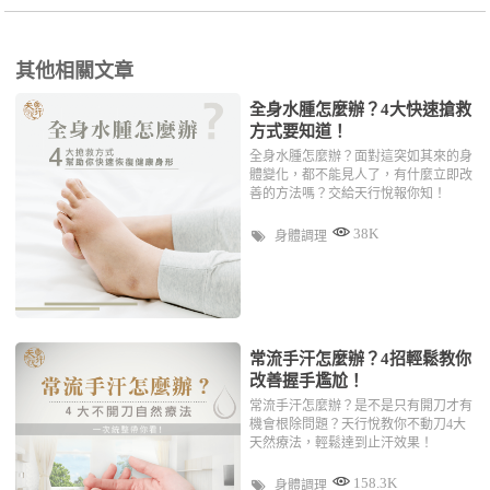
其他相關文章
全身水腫怎麼辦？4大快速搶救
方式要知道！
全身水腫怎麼辦？面對這突如其來的身
體變化，都不能見人了，有什麼立即改
善的方法嗎？交給天行悅報你知！
38K
身體調理
常流手汗怎麼辦？4招輕鬆教你
改善握手尷尬！
常流手汗怎麼辦？是不是只有開刀才有
機會根除問題？天行悅教你不動刀4大
天然療法，輕鬆達到止汗效果！
158.3K
身體調理