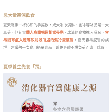
忌大量寒涼飲食
夏天隨手一杯沁涼的手搖飲，或大啖冰淇淋、剉冰等冰品是一大
享受，但其實
華人身體構造相當畏寒
，冰涼的食物進入臟腑，
容
易因寒氣入體導致前段所述的濕冷型感冒
，夏天容易感冒的族
群，建議勿一次食用過量冰品，避免身體不堪負荷而染上感冒。
夏季養生先養「胃」