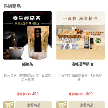
夏天容易感冒也有一部分原因出自免疫系統的減弱，若是時常熬
熱銷商品
夜、或處於高壓的狀態，加上
夏季炎熱，容易上火，引起交感神
經失調
，睡眠會出現阻礙，導致免疫力持續下降，進而導致夏天
感冒，建議於夏天工作應放鬆心情，若因燥熱而難以工作，可先
前往陰涼處緩解身體的不適後再恢復工作，以避免夏天感冒找上
門。
夏天容易感冒別煩惱，讓【天行悅】健康管理
顧問守護您的健康
經絡茶
一滴輕漢萃精油
純天然藥用植物精製而成，日常的
1滴等於1帖痠痛膏藥，1滴就輕
夏天容易感冒不能過於心急，調養身體需要依靠長期飲食、作息
活水泉源
鬆！
的調整才能逐漸看到成效，建議
釐清自己身體的狀況和夏天容易
感冒的原因，才能依循正確的養生方式調理身體
，就讓你的【健
450
1800
健康價NT$
健康價NT$
康管理顧問-天行悅】 為你打造量身訂製的健康方案與專屬課
程，讓你就此走上通往健康的康莊大道。
查看商品
查看商品