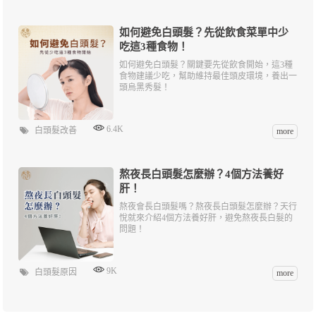
如何避免白頭髮？先從飲食菜單中少
吃這3種食物！
如何避免白頭髮？關鍵要先從飲食開始，這3種
食物建議少吃，幫助維持最佳頭皮環境，養出一
頭烏黑秀髮！
6.4K
白頭髮改善
more
熬夜長白頭髮怎麼辦？4個方法養好
肝！
熬夜會長白頭髮嗎？熬夜長白頭髮怎麼辦？天行
悅就來介紹4個方法養好肝，避免熬夜長白髮的
問題！
9K
白頭髮原因
more