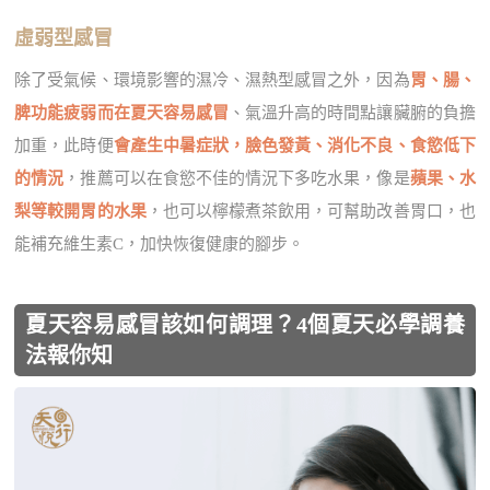
虛弱型感冒
除了受氣候、環境影響的濕冷、濕熱型感冒之外，因為
胃、腸、
脾功能疲弱而在夏天容易感冒
、氣溫升高的時間點讓臟腑的負擔
加重，此時便
會產生中暑症狀，臉色發黃、消化不良、食慾低下
的情況
，推薦可以在食慾不佳的情況下多吃水果，像是
蘋果、水
梨等較開胃的水果
，也可以檸檬煮茶飲用，可幫助改善胃口，也
能補充維生素C，加快恢復健康的腳步。
夏天容易感冒該如何調理？4個夏天必學調養
法報你知