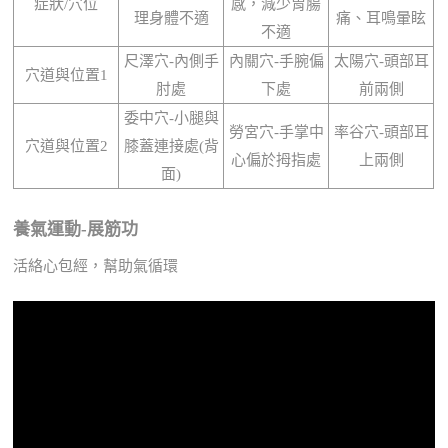
症狀/穴位
感，減少胃腸
理身體不適
痛、耳鳴暈眩
不適
尺澤穴-內側手
內關穴-手腕偏
太陽穴-頭部耳
穴道與位置1
肘處
下處
前兩側
委中穴-小腿與
勞宮穴-手掌中
率谷穴-頭部耳
穴道與位置2
膝蓋連接處(背
心偏於拇指處
上兩側
面)
養氣運動-展筋功
活絡心包經，幫助氣循環
調節作息、舒緩壓力