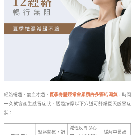
經絡暢通，氣血才通，
夏季身體經常會累積許多鬱結濕氣
，時間
一久就會產生感冒症狀，透過按摩以下穴道可舒緩夏天感冒症
狀：
減輕反胃噁心
驅逐熱氣，調
緩解中暑頭