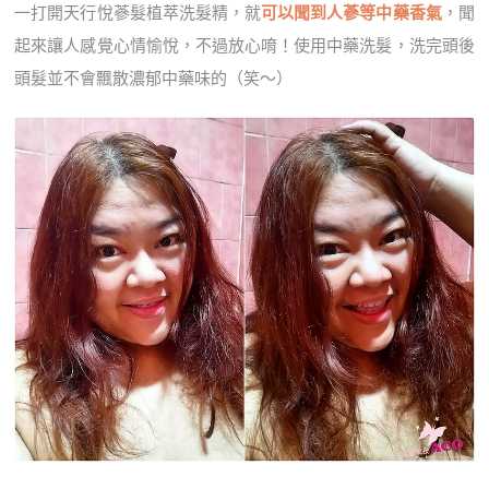
一打開天行悅蔘髮植萃洗髮精，就
可以聞到人蔘等中藥香氣
，聞
起來讓人感覺心情愉悅，不過放心唷！使用中藥洗髮，洗完頭後
頭髮並不會飄散濃郁中藥味的（笑～）