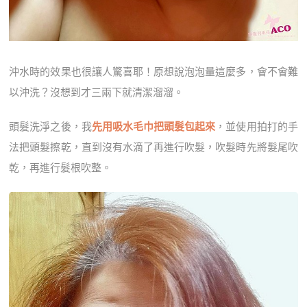
沖水時的效果也很讓人驚喜耶！原想說泡泡量這麼多，會不會難
以沖洗？沒想到才三兩下就清潔溜溜。
頭髮洗淨之後，我
先用吸水毛巾把頭髮包起來
，並使用拍打的手
法把頭髮擦乾，直到沒有水滴了再進行吹髮，吹髮時先將髮尾吹
乾，再進行髮根吹整。