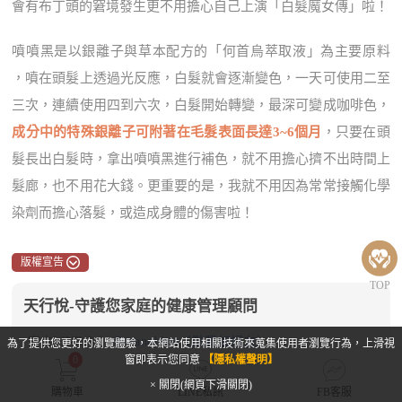
會有布丁頭的窘境發生更不用擔心自己上演「白髮魔女傳」啦！
噴噴黑是以銀離子與草本配方的「何首烏萃取液」為主要原料
，噴在頭髮上透過光反應，白髮就會逐漸變色，一天可使用二至
三次，連續使用四到六次，白髮開始轉變，最深可變成咖啡色，
成分中的特殊銀離子可附著在毛髮表面長達3~6個月
，只要在頭
髮長出白髮時，拿出噴噴黑進行補色，就不用擔心擠不出時間上
髮廊，也不用花大錢。更重要的是，我就不用因為常常接觸化學
染劑而擔心落髮，或造成身體的傷害啦！
版權宣告
TOP
天行悅-守護您家庭的健康管理顧問
官方LINE@：
@uranobliss（點我加好友）
為了提供您更好的瀏覽體驗，本網站使用相關技術來蒐集使用者瀏覽行為，上滑視
0
窗即表示您同意
【隱私權聲明】
FB臉書專頁：
天行悅-健康多活十年（點擊前往）
× 關閉(網頁下滑關閉)
購物車
LINE私訊
FB客服
FB臉書私訊：
任何問題找小編（點擊私訊）