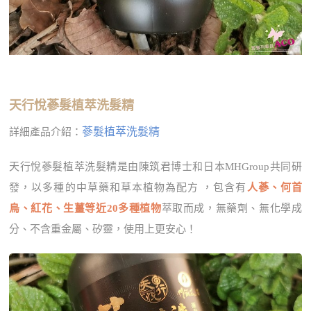
天行悅蔘髮植萃洗髮精
蔘髮植萃洗髮精
詳細產品介紹：
天行悅蔘髮植萃洗髮精是由陳筑君博士和日本MHGroup共同研
發，以多種的中草藥和草本植物為配方 ，包含有
人蔘、何首
烏、紅花、生薑等近20多種植物
萃取而成，無藥劑、無化學成
分、不含重金屬、矽靈，使用上更安心！