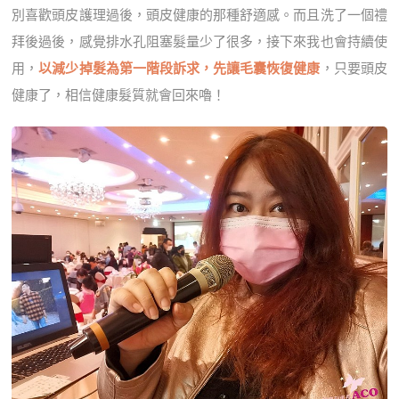
別喜歡頭皮護理過後，頭皮健康的那種舒適感。而且洗了一個禮
拜後過後，感覺排水孔阻塞髮量少了很多，接下來我也會持續使
用，
以減少掉髮為第一階段訴求，先讓毛囊恢復健康
，只要頭皮
健康了，相信健康髮質就會回來嚕！