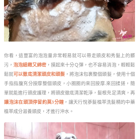
你看，這豐富的泡泡量非常輕易就可以帶走頭皮和秀髮上的髒
污，
泡泡細緻又綿密
，摸起來十分Ｑ彈，也不容易消泡，輕輕鬆
鬆就
可以徹底清潔頭皮和頭髮
，將泡沫包裹整個頭髮，使用十個
手指指腹充分按摩整個頭皮，小圈圈的來回按摩.來回揉搓，簡
單就能進行頭皮護理，將頭皮徹底清潔乾淨，髮根充足清爽，再
讓泡沫在頭頂停留約莫3分鐘
，讓天行悅蔘髮植萃洗髮精的中藥
植萃成分滋養頭皮，才進行沖水。