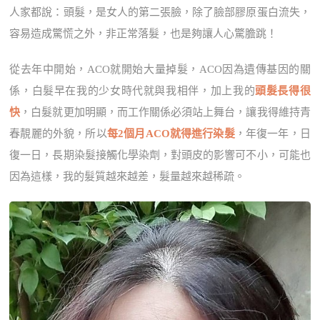
人家都說：頭髮，是女人的第二張臉，除了臉部膠原蛋白流失，
容易造成驚慌之外，非正常落髮，也是夠讓人心驚膽跳！
從去年中開始，ACO就開始大量掉髮，ACO因為遺傳基因的關
係，白髮早在我的少女時代就與我相伴，加上我的
頭髮長得很
快
，白髮就更加明顯，而工作關係必須站上舞台，讓我得維持青
春靚麗的外貌，所以
每2個月ACO就得進行染髮
，年復一年，日
復一日，長期染髮接觸化學染劑，對頭皮的影響可不小，可能也
因為這樣，我的髮質越來越差，髮量越來越稀疏。