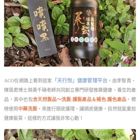
「天行悅」健康管理平台
ACO在網路上看到這家
，由李智貴、
陳筑君博士與黃千碩老師共同創立專門研發推廣健康、養生的產
品，其中也包
含天然髮品～洗髮.護髮產品＆補色.護色產品
，標
榜使用
中藥洗髮
，來進行頭皮護理，讓頭皮健康，自然就能重拾
健康髮質，這樣的方式讓我非常心動！