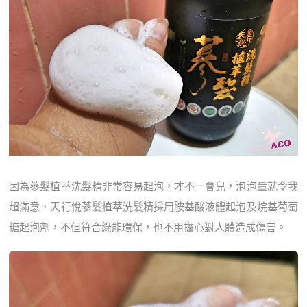
因為蔘髮植萃洗髮精非常容易起泡，才不一會兒，泡泡量就令我
超滿意，天行悅蔘髮植萃洗髮精採用胺基酸液體起泡及烷基葡萄
糖起泡劑，不但符合綠能環保，也不用擔心對人體造成傷害。