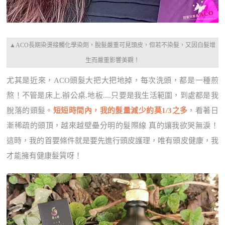
▲ACO長期染燙接觸化學染劑，脫髮嚴重可見頭皮，但若不染髮，又因白髮增
生而嚴重影響美觀！
尤其是近來，ACO頭髮大把大把地掉，每次洗頭，都是一種煎
熬！不管是床上.辦公桌.地板....只要是我生活範圍，到處都是我
脫落的頭髮。
短短時間內，我的髮量減少約莫1/3之多
，看著日
漸稀疏的頭頂，越來越壁壘分明的髮際線 真的讓我欲哭無淚！
這時，我的首要條件就是要先進行頭皮護理，唯有頭皮健康，我
才能擁有健康髮質呀！