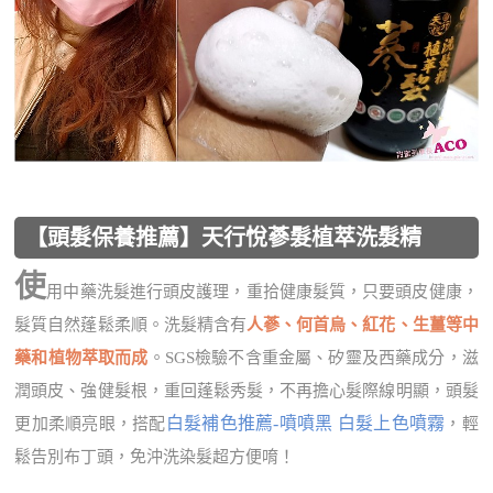
【頭髮保養推薦】天行悅蔘髮植萃洗髮精
使
用中藥洗髮進行頭皮護理，重拾健康髮質，只要頭皮健康，
髮質自然蓬鬆柔順。洗髮精含有
人蔘、何首烏、紅花、生薑等中
藥和植物萃取而成
。SGS檢驗不含重金屬、矽靈及西藥成分，滋
潤頭皮、強健髮根，重回蓬鬆秀髮，不再擔心髮際線明顯，頭髮
白髮補色推薦-噴噴黑 白髮上色噴霧
更加柔順亮眼，搭配
，輕
鬆告別布丁頭，免沖洗染髮超方便唷！