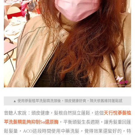
▲ 使用蔘髮植萃洗髮精洗頭後，頭皮健康舒爽，隔天依舊維持蓬鬆感
曾聽人家說：頭皮健康，髮根自然挺立蓬鬆，這個
天行悅蔘髮植
萃洗髮精能夠抑制5α還原酶
，平衡頭髮生長週期，讓秀髮重回蓬
鬆髮量，ACO這段時間使用中藥洗髮，覺得效果還蠻好的，特