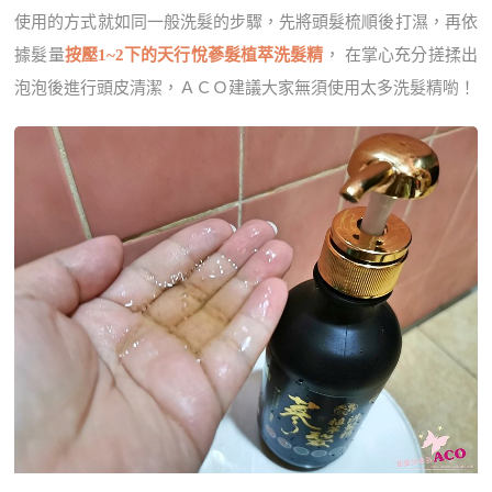
使用的方式就如同一般洗髮的步驟，先將頭髮梳順後打濕，再依
據髮量
按壓1~2下的天行悅蔘髮植萃洗髮精
， 在掌心充分搓揉出
泡泡後進行頭皮清潔，ＡＣＯ建議大家無須使用太多洗髮精喲！