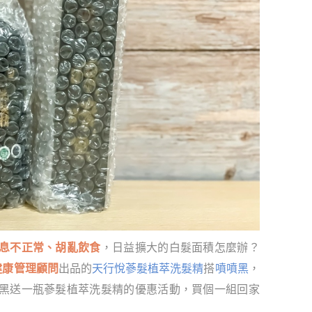
息不正常、胡亂飲食
，日益擴大的白髮面積怎麼辦？
健康管理顧問
出品的
天行悅蔘髮植萃洗髮精
搭
噴噴黑
，
黑送一瓶蔘髮植萃洗髮精的優惠活動，買個一組回家