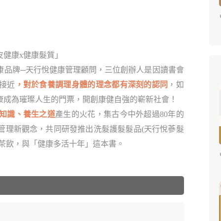
皮健康x健康髮質」
康品牌─天行悅健康管理顧問，三位創辦人是因讀書會
接近
，對於食養調理身體的理念都有深刻的認同
，如
康成為璀璨人生的門票，開創康健自強的嶄新社會！
知識、養生之道
產生的火花，集古今中外超過80年的
管理新觀念，共同研發推出洗髮護髮髮品(天行悅蔘髮
、茶飲，與「健康多活十年」這本書。