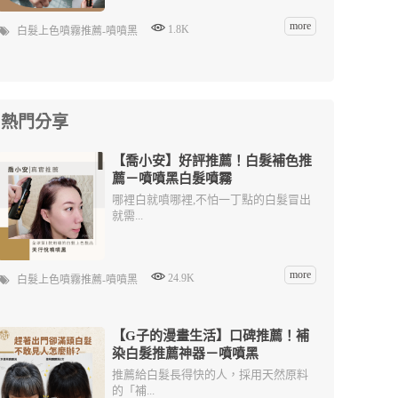
more
1.8K
白髮上色噴霧推薦-噴噴黑
熱門分享
【喬小安】好評推薦！白髮補色推
薦－噴噴黑白髮噴霧
哪裡白就噴哪裡,不怕一丁點的白髮冒出
就需...
more
24.9K
白髮上色噴霧推薦-噴噴黑
【G子的漫畫生活】口碑推薦！補
染白髮推薦神器－噴噴黑
推薦給白髮長得快的人，採用天然原料
的「補...