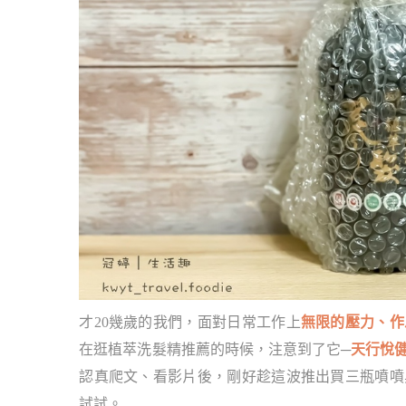
才20幾歲的我們，面對日常工作上
無限的壓力、作
在逛植萃洗髮精推薦的時候，注意到了它─
天行悅
認真爬文、看影片後，剛好趁這波推出買三瓶噴噴
試試。