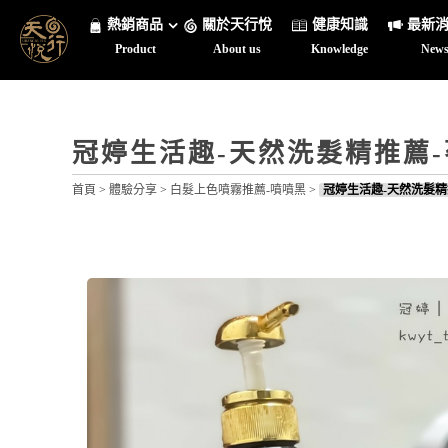
熱銷商品
關於天行悅
健康知識
最新
Product
About us
Knowledge
New
冠婷生活趣-天然洗髮精推薦
首頁
>
體驗分享
>
白髮上色噴霧推薦-噴噴黑
>
冠婷生活趣-天然洗髮精