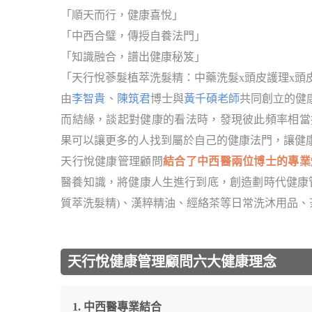
「順天而行，健康喜悅」
「中西合璧，傳授自養法門」
「知識融合，譜出健康秘笈」
「天行悅蔘髮植萃洗髮精：中藥洗髮x頭皮護理x頭
由
李智貴
、
陳筑君
博士與
黃千碩老師
共同創立的健
而結緣，談起對健康的看法時，發現彼此頻率相當
果可以讓更多的人找到屬於自己的健康法門，讓健
天行悅健康管理顧問
結合了中西醫兩位博士的專業
醫養知識，將健康人生進行到底，創造劃時代健康
質萃洗髮精)、漢粹精油、經絡茶等日常洗沐用品
天行悅健康管理顧問六大健康理念
中西醫專業結合