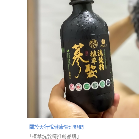
關
於天行悅健康管理顧問
「植萃洗髮精推薦品牌」