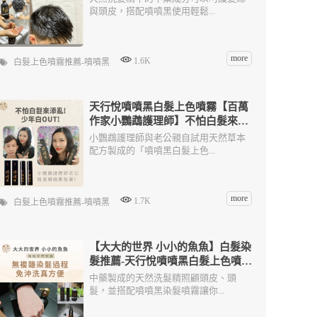
與頭皮，搭配噴噴黑使用輕鬆...
more
1.6K
白髮上色噴霧推薦-噴噴黑
天行悅噴噴黑白髮上色噴霧【百萬
作家小鸚鵡護理師】不怕白髮來添
亂
小鸚鵡護理師與老公親自試用天然草本
配方製成的「噴噴黑白髮上色...
more
1.7K
白髮上色噴霧推薦-噴噴黑
【大大的世界 小小的魚魚】白髮染
髮推薦-天行悅噴噴黑白髮上色噴霧
免沖洗超方便
中藥製成的天然洗髮精照顧頭皮、頭
髮，並搭配噴噴黑染髮噴霧讓你...